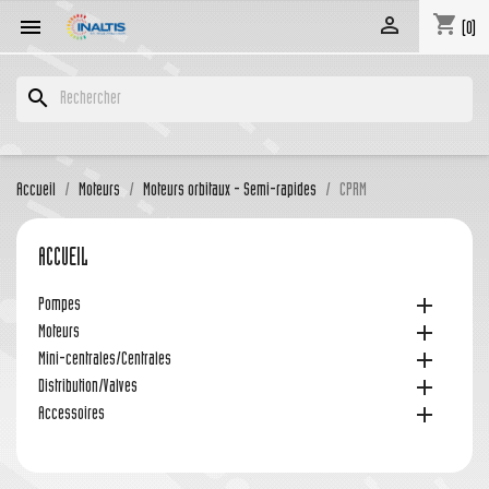
shopping_cart


(0)
search
Accueil
Moteurs
Moteurs orbitaux - Semi-rapides
CPRM
ACCUEIL

Pompes

Moteurs

Mini-centrales/Centrales

Distribution/Valves

Accessoires