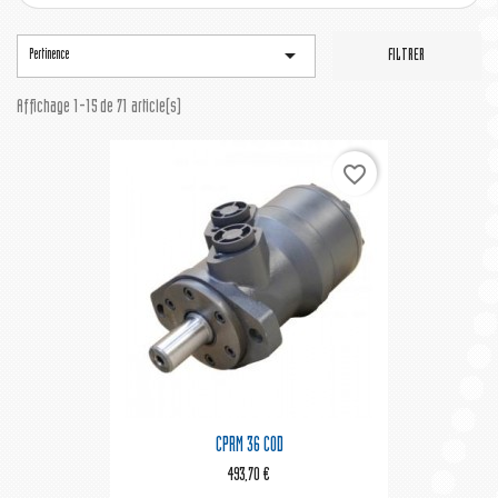

Pertinence
FILTRER
Affichage 1-15 de 71 article(s)
favorite_border
CPRM 36 COD
493,70 €