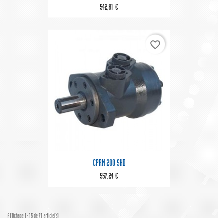
542,81 €
favorite_border
CPRM 200 SHD
557,24 €
Affichage 1-15 de 71 article(s)