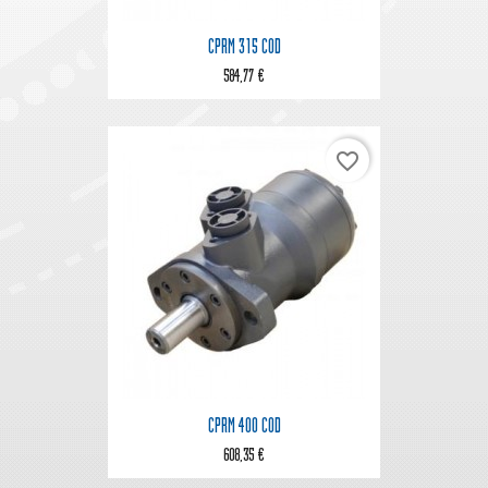
CPRM 315 COD
584,77 €
favorite_border
CPRM 400 COD
608,35 €