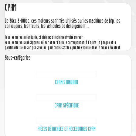
CPRM
De 36cc à 400cc, ces moteurs sont très utilisés sur les machines de btp, les
convoyeurs, les treuils, les véhicules de déneigement ...
Pour les moteurs standards, choisissez directement votre moteur.
Pour les moteurs spécifiques, sélectionner l'article correspondant à l'arbre, la flasque et la
position/taille des orifices voulue, puis choisissez la cylindrée voulue dans le menu déroulant.
Sous-catégories
CPRM STANDARD
CPRM SPÉCIFIQUE
PIÈCES DÉTACHÉES ET ACCESSOIRES CPRM