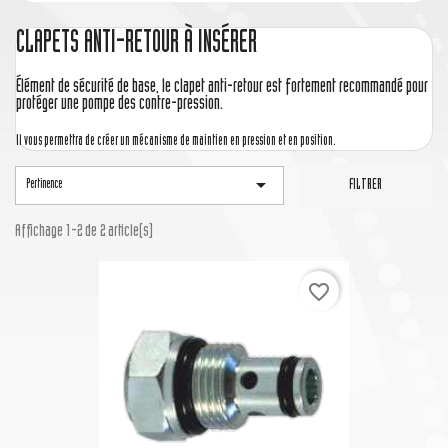
CLAPETS ANTI-RETOUR À INSÉRER
Élément de sécurité de base, le clapet anti-retour est fortement recommandé pour
protéger une pompe des contre-pression.
Il vous permettra de créer un mécanisme de maintien en pression et en position.

Pertinence
FILTRER
Affichage 1-2 de 2 article(s)
favorite_border