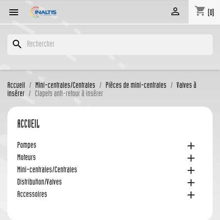
shopping_cart


(0)
search
Accueil
Mini-centrales/Centrales
Pièces de mini-centrales
Valves à
insérer
Clapets anti-retour à insérer
ACCUEIL

Pompes

Moteurs

Mini-centrales/Centrales

Distribution/Valves

Accessoires