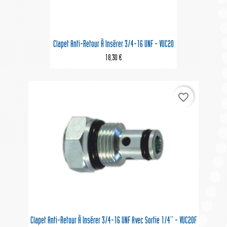
Clapet Anti-Retour À Insérer 3/4-16 UNF - VUC20
18,30 €
favorite_border
Clapet Anti-Retour À Insérer 3/4-16 UNF Avec Sortie 1/4'' - VUC20F