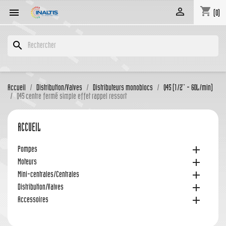
shopping_cart


(0)
search
Accueil
Distribution/Valves
Distributeurs monoblocs
Q45 (1/2'' - 60L/min)
Q45 centre fermé simple effet rappel ressort
ACCUEIL

Pompes

Moteurs

Mini-centrales/Centrales

Distribution/Valves

Accessoires