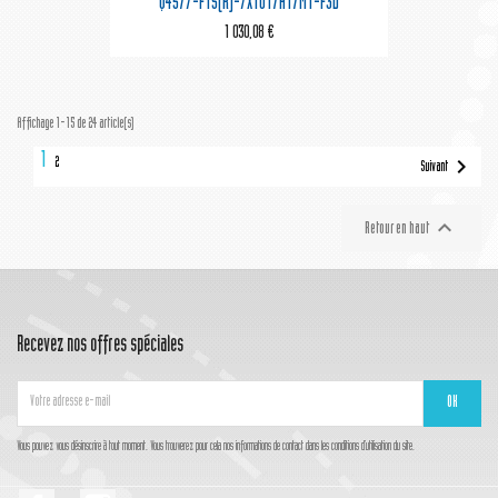
Q45/7-F1S(R)-7X101/A1/M1-F3D
1 030,08 €
Affichage 1-15 de 24 article(s)
1

2
Suivant

Retour en haut
Recevez nos offres spéciales
Vous pouvez vous désinscrire à tout moment. Vous trouverez pour cela nos informations de contact dans les conditions d'utilisation du site.
Facebook
Instagram