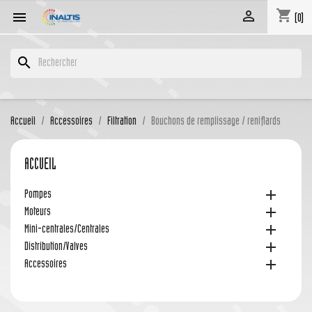
shopping_cart


(0)
search
Accueil
Accessoires
Filtration
Bouchons de remplissage / reniflards
ACCUEIL

Pompes

Moteurs

Mini-centrales/Centrales

Distribution/Valves

Accessoires