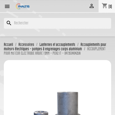
shopping_cart


(0)
search
Accueil
Accessoires
Lanternes et accouplements
Accouplements pour
moteurs électriques - pompes à engrenages corps aluminium
ACCOUPLEMENT
POUR MOTEUR ELECTRIQUE ARBRE 19MM - PEA2 IT - 0419S04042UN