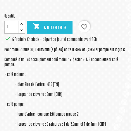
Quantité

favorite_border
AJOUTER AU PANIER

6 Produits
En stock - départ ce jour si commande avant 16h !
Pour moteur taille 80, 1500tr/min (4 pôles) entre 0,55kW et 0,75kW et pompe std it grp 2.
Composé d'un 1/2 accouplement coté moteur + flector + 1/2 accouplement coté
pompe.
- coté moteur :
- diamètre de l'arbre : Ø19 (TM)
- largeur de clavette : 6mm (CHM)
- coté pompe :
- type d'arbre : conique 1:8 (pompe groupe 2)
- largeur de clavette : 2 rainures : 1 de 3,2mm et 1 de 4mm (CHP)