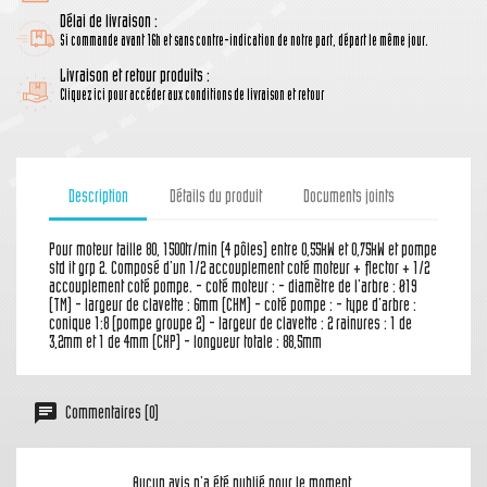
Délai de livraison :
Si commande avant 16h et sans contre-indication de notre part, départ le même jour.
Livraison et retour produits :
Cliquez ici pour accéder aux conditions de livraison et retour
Description
Détails du produit
Documents joints
Pour moteur taille 80, 1500tr/min (4 pôles) entre 0,55kW et 0,75kW et pompe
std it grp 2. Composé d'un 1/2 accouplement coté moteur + flector + 1/2
accouplement coté pompe. - coté moteur : - diamètre de l'arbre : Ø19
(TM) - largeur de clavette : 6mm (CHM) - coté pompe : - type d'arbre :
conique 1:8 (pompe groupe 2) - largeur de clavette : 2 rainures : 1 de
3,2mm et 1 de 4mm (CHP) - longueur totale : 88,5mm
Commentaires (0)
Aucun avis n'a été publié pour le moment.