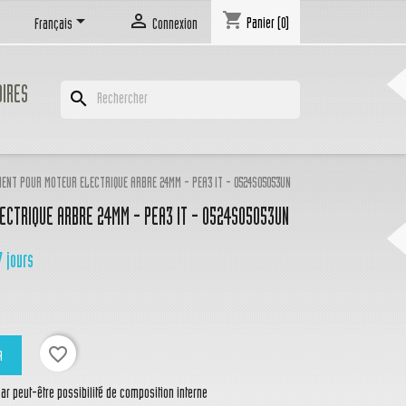
shopping_cart


Panier
(0)
Français
Connexion
OIRES
search
ENT POUR MOTEUR ELECTRIQUE ARBRE 24MM - PEA3 IT - 0524S05053UN
CTRIQUE ARBRE 24MM - PEA3 IT - 0524S05053UN
7 jours
favorite_border
R
r peut-être possibilité de composition interne