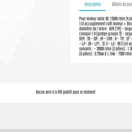
Description
Détails du pro
Pour moteur taille 90, 1500tr/min (4 
1/2 accouplement coté moteur + flec
diamètre de l'arbre : Ø24 (TM) - larg
conique 1:8 (pompe groupe 3) - large
DEM : 55 - DM : 24 - CHM : 8 - TM : 27 - 
- LP : 28 - LP1 : 31,5 - LG : 99,5 Ce
suivants : - 3000tr/min (2 pôles) : 1,
(6 pôles) : 0,75kW à 1,1kW - 750tr/min
Aucun avis n'a été publié pour le moment.