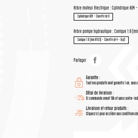
Arbre moteur électrique : Cylindrique Ø24 -
Cylindrique Ø24 - Clavette de 8
Arbre pompe hydraulique : Conique 1:8 (min 
Conique 1:8 (min Ø18,9) - Clavette de 4 - Grp3
Partager
Garantie :
Tout nos produits sont garantis 1 an, sous 
Délai de livraison :
Si commande avant 16h et sans contre-indi
Livraison et retour produits :
Cliquez ici pour accéder aux conditions de 