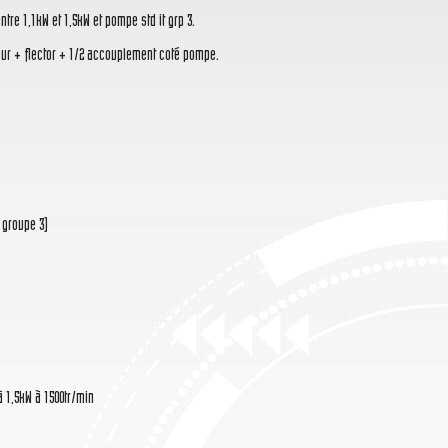
ntre 1,1kW et 1,5kW et pompe std it grp 3.
r + flector + 1/2 accouplement coté pompe.
groupe 3)
à 1,5kW à 1500tr/min