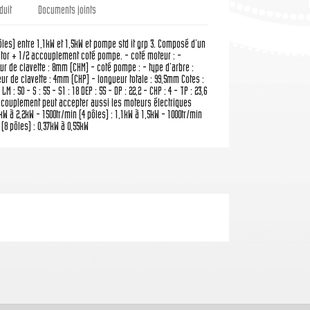
duit
Documents joints
pôles) entre 1,1kW et 1,5kW et pompe std it grp 3. Composé d'un
tor + 1/2 accouplement coté pompe. - coté moteur : -
eur de clavette : 8mm (CHM) - coté pompe : - type d'arbre :
ur de clavette : 4mm (CHP) - longueur totale : 99,5mm Cotes :
LM : 50 - S : 55 - S1 : 18 DEP : 55 - DP : 22,2 - CHP : 4 - TP : 23,6
t accouplement peut accepter aussi les moteurs électriques
5kW à 2,2kW - 1500tr/min (4 pôles) : 1,1kW à 1,5kW - 1000tr/min
 (8 pôles) : 0,37kW à 0,55kW