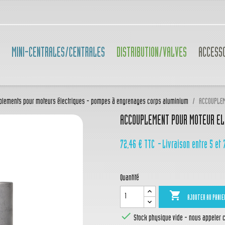
MINI-CENTRALES/CENTRALES
DISTRIBUTION/VALVES
ACCESS
plements pour moteurs électriques - pompes à engrenages corps aluminium
ACCOUPLEM
ACCOUPLEMENT POUR MOTEUR ELE
72,46 €
TTC
Livraison entre 5 et 
Quantité

AJOUTER AU PANIE

Stock physique vide - nous appeler ca