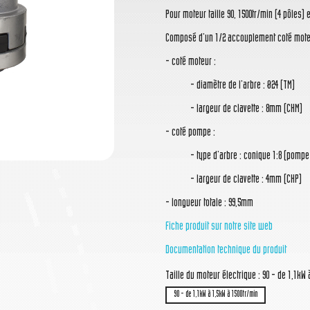
Pour moteur taille 90, 1500tr/min (4 pôles) e
Composé d'un 1/2 accouplement coté moteu
- coté moteur :
- diamètre de l'arbre : Ø24 (TM)
- largeur de clavette : 8mm (CHM)
- coté pompe :
- type d'arbre : conique 1:8 (pompe 
- largeur de clavette : 4mm (CHP)
- longueur totale : 99,5mm
Fiche produit sur notre site web
Documentation technique du produit
Taille du moteur électrique : 90 - de 1,1kW 
90 - de 1,1kW à 1,5kW à 1500tr/min