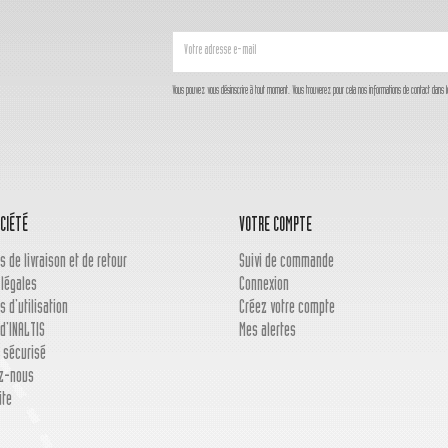
Vous pouvez vous désinscrire à tout moment. Vous trouverez pour cela nos informations de contact dans les c
CIÉTÉ
VOTRE COMPTE
s de livraison et de retour
Suivi de commande
 légales
Connexion
s d'utilisation
Créez votre compte
d'INALTIS
Mes alertes
 sécurisé
z-nous
ite