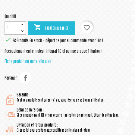
Quantité

favorite_border
AJOUTER AU PANIER

32 Produits
En stock - départ ce jour si commande avant 16h !
Accouplement entre moteur intégral AC et pompe groupe 1 Hydronit
Fiche produit sur notre site web
Partager
Garantie :
Tout nos produits sont garantis 1 an, sous réserve de sa bonne utilisation.
Délai de livraison :
Si commande avant 16h et sans contre-indication de notre part, départ le même jour.
Livraison et retour produits :
Cliquez ici pour accéder aux conditions de livraison et retour