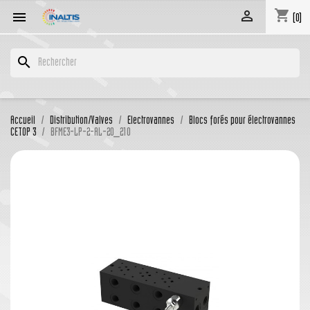
shopping_cart


(0)
search
Accueil
Distribution/Valves
Electrovannes
Blocs forés pour électrovannes
CETOP 3
BFME3-LP-2-AL-20_210