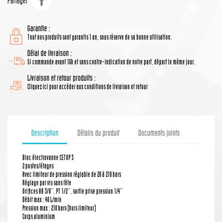
Partager
Garantie :
Tout nos produits sont garantis 1 an, sous réserve de sa bonne utilisation.
Délai de livraison :
Si commande avant 16h et sans contre-indication de notre part, départ le même jour.
Livraison et retour produits :
Cliquez ici pour accéder aux conditions de livraison et retour
Description
Détails du produit
Documents joints
Bloc électrovanne CETOP 3
2 postes/étages
Avec limiteur de pression réglable de 20 à 210 bars
Réglage par vis sans tête
Orifices AB 3/8'', PT 1/2'', sortie prise pression 1/4''
Débit max : 40 L/min
Pression max : 210 bars (hors limiteur)
Corps aluminium