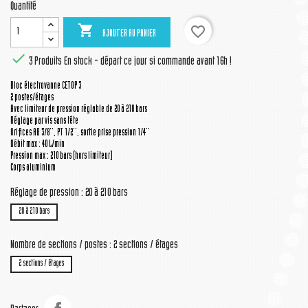
Quantité

favorite_border
AJOUTER AU PANIER

3 Produits
En stock - départ ce jour si commande avant 16h !
Bloc électrovanne CETOP 3
2 postes/étages
Avec limiteur de pression réglable de 20 à 210 bars
Réglage par vis sans tête
Orifices AB 3/8'', PT 1/2'', sortie prise pression 1/4''
Débit max : 40 L/min
Pression max : 210 bars (hors limiteur)
Corps aluminium
Réglage de pression : 20 à 210 bars
20 à 210 bars
Nombre de sections / postes : 2 sections / étages
2 sections / étages