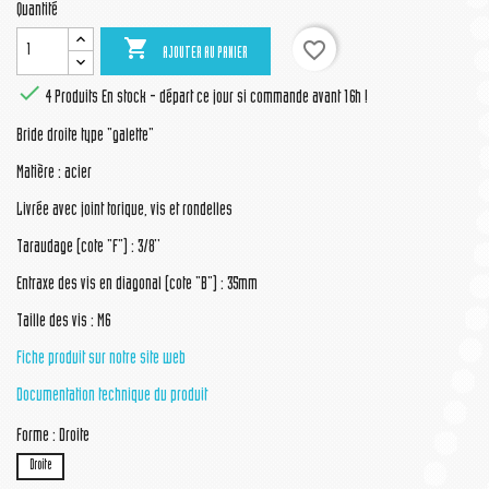
Quantité

favorite_border
AJOUTER AU PANIER

4 Produits
En stock - départ ce jour si commande avant 16h !
Bride droite type "galette"
Matière : acier
Livrée avec joint torique, vis et rondelles
Taraudage (cote "F") : 3/8''
Entraxe des vis en diagonal (cote "B") : 35mm
Taille des vis : M6
Fiche produit sur notre site web
Documentation technique du produit
Forme : Droite
Droite