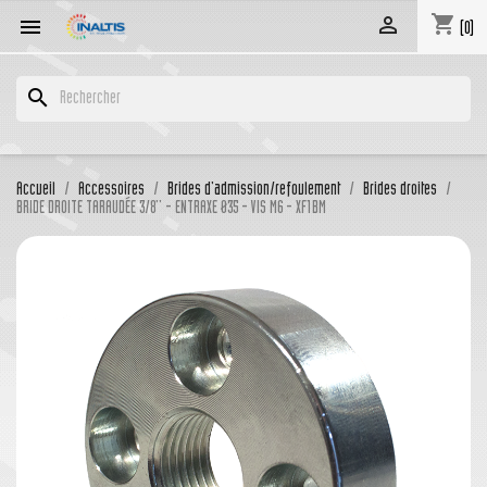
shopping_cart


(0)
search
Accueil
Accessoires
Brides d'admission/refoulement
Brides droites
BRIDE DROITE TARAUDÉE 3/8'' - ENTRAXE Ø35 - VIS M6 - XF1BM