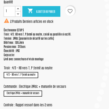
Quantité

favorite_border
AJOUTER AU PANIER

2 Produits
Derniers articles en stock
Électrovanne CETOP 5
Tiroir : 4/3 : AB vers T, P fermé au neutre, croisé ou parallèle si excité.
Tension : 24Vdc (poussoirs de sécurité sur les cotés)
Débit max : 120 L/min
Pression max : 315 bars
Étanchéité : IP65
Corps acier
Livré avec connecteurs et vis de montage
Tiroir : 4/3 - AB vers T, P fermé au neutre
4/3 - AB vers T, P fermé au neutre
Commande : Electrique 24Vdc + manuelle de secours
Electrique 24Vdc + manuelle de secours
Controle : Rappel ressort dans les 2 sens