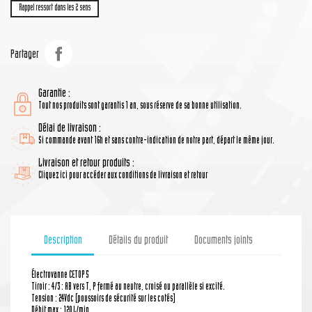
Rappel ressort dans les 2 sens
Partager
Garantie :
Tout nos produits sont garantis 1 an, sous réserve de sa bonne utilisation.
Délai de livraison :
Si commande avant 16h et sans contre-indication de notre part, départ le même jour.
Livraison et retour produits :
Cliquez ici pour accéder aux conditions de livraison et retour
Description
Détails du produit
Documents joints
Électrovanne CETOP 5
Tiroir : 4/3 : AB vers T, P fermé au neutre, croisé ou parallèle si excité.
Tension : 24Vdc (poussoirs de sécurité sur les cotés)
Débit max : 120 L/min