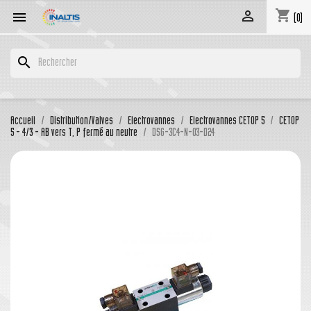
shopping_cart


(0)
search
Accueil
Distribution/Valves
Electrovannes
Electrovannes CETOP 5
CETOP
5 - 4/3 - AB vers T, P fermé au neutre
DSG-3C4-N-03-D24