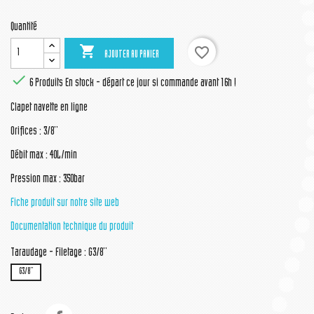
Quantité

favorite_border
AJOUTER AU PANIER

6 Produits
En stock - départ ce jour si commande avant 16h !
Clapet navette en ligne
Orifices : 3/8''
Débit max : 40L/min
Pression max : 350bar
Fiche produit sur notre site web
Documentation technique du produit
Taraudage - Filetage : G3/8''
G3/8''