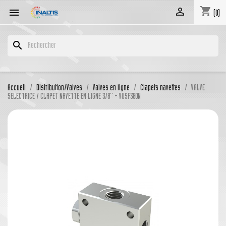
shopping_cart


(0)
search
Accueil
Distribution/Valves
Valves en ligne
Clapets navettes
VALVE
SELECTRICE / CLAPET NAVETTE EN LIGNE 3/8'' - VUSF380N