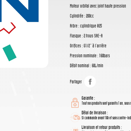
Moteur orbital avec joint haute pression
Cylindrée : 200cc
Arbre : cylindrique Ø25
Flasque : 2 trous SAE-A
Orifices : G1/2'' à l'arrière
Pression nominale : 160bars
Débit nominal : 60L/min
Partager
Garantie :
Tout nos produits sont garantis 1 an, sous 
Délai de livraison :
Si commande avant 16h et sans contre-indi
Livraison et retour produits :