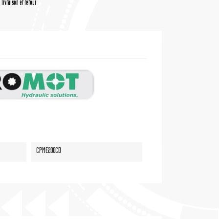
livraison et retour
CPME200CD