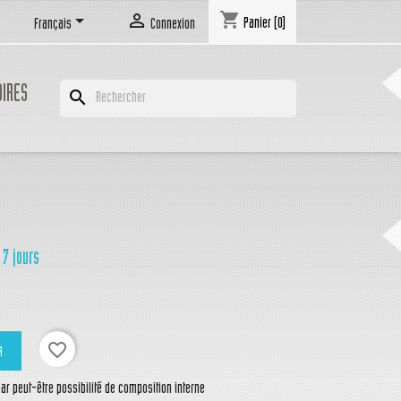
shopping_cart


Panier
(0)
Français
Connexion
OIRES
search
 7 jours
favorite_border
R
r peut-être possibilité de composition interne