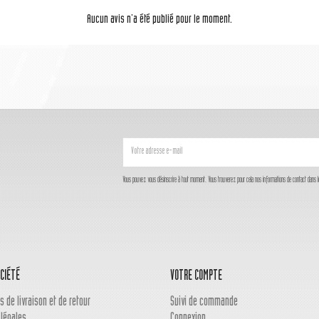
Aucun avis n'a été publié pour le moment.
Vous pouvez vous désinscrire à tout moment. Vous trouverez pour cela nos informations de contact dans les c
CIÉTÉ
VOTRE COMPTE
s de livraison et de retour
Suivi de commande
 légales
Connexion