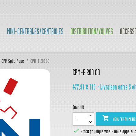
MINI-CENTRALES/CENTRALES
DISTRIBUTION/VALVES
ACCESS
CPM Spécifique
CPM-E 200 CD
CPM-E 200 CD
477,91 €
TTC
Livraison entre 5 et
Quantité

AJOUTER AU PANIE

Stock physique vide - nous appeler ca