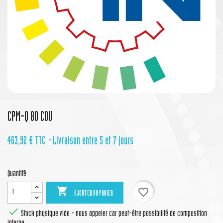
CPM-Q 80 COU
463,92 €
TTC
Livraison entre 5 et 7 jours
Quantité

favorite_border
AJOUTER AU PANIER

Stock physique vide - nous appeler car peut-être possibilité de composition