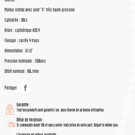
interne
Moteur orbital avec joint "U" très haute pression
Cylindrée : 80cc
Arbre : cylindrique Ø25,4
Flasque : carrée 4 trous
Alimentation : G1/2''
Pression nominale : 160bars
Débit nominal : 60L/min
Partager
Garantie :
Tout nos produits sont garantis 1 an, sous réserve de sa bonne utilisation.
Délai de livraison :
Si commande avant 16h et sans contre-indication de notre part, départ le même jour.