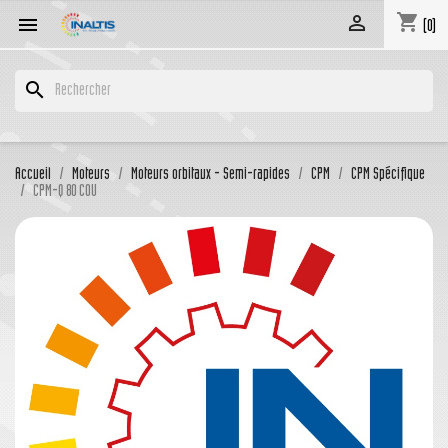
shopping_cart


(0)
search
Accueil
Moteurs
Moteurs orbitaux - Semi-rapides
CPM
CPM Spécifique
CPM-Q 80 COU