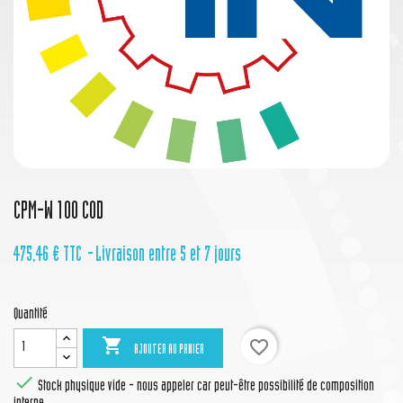
CPM-W 100 COD
475,46 €
TTC
Livraison entre 5 et 7 jours
Quantité

favorite_border
AJOUTER AU PANIER

Stock physique vide - nous appeler car peut-être possibilité de composition