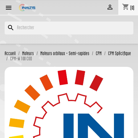
shopping_cart


(0)
search
Accueil
Moteurs
Moteurs orbitaux - Semi-rapides
CPM
CPM Spécifique
CPM-W 100 COD