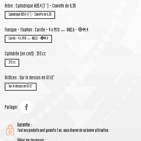
Arbre : Cylindrique Ø25,4 (1'') - Clavette de 6,35
Cylindrique Ø25,4 (1'') - Clavette de 6,35
Flasque - Fixation : Carrée - 4 x M10 ↔ Ø82,6 - Ꚛ44,4
Carrée - 4 x M10 ↔ Ø82,6 - Ꚛ44,4
Cylindrée (en cm3) : 315 cc
315 cc
Orifices : Sur le dessus en G1/2''
Sur le dessus en G1/2''
Partager
Garantie :
Tout nos produits sont garantis 1 an, sous réserve de sa bonne utilisation.