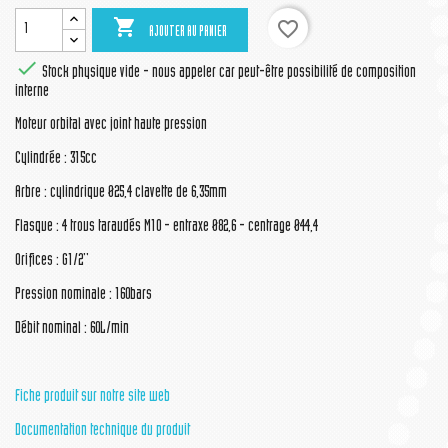

favorite_border
AJOUTER AU PANIER

Stock physique vide - nous appeler car peut-être possibilité de composition
interne
Moteur orbital avec joint haute pression
Cylindrée : 315cc
Arbre : cylindrique Ø25,4 clavette de 6,35mm
Flasque : 4 trous taraudés M10 - entraxe Ø82,6 - centrage Ø44,4
Orifices : G1/2''
Pression nominale : 160bars
Débit nominal : 60L/min
Fiche produit sur notre site web
Documentation technique du produit