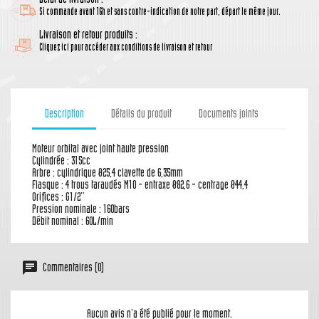
Délai de livraison :
Si commande avant 16h et sans contre-indication de notre part, départ le même jour.
Livraison et retour produits :
Cliquez ici pour accéder aux conditions de livraison et retour
Description
Détails du produit
Documents joints
Moteur orbital avec joint haute pression
Cylindrée : 315cc
Arbre : cylindrique Ø25,4 clavette de 6,35mm
Flasque : 4 trous taraudés M10 - entraxe Ø82,6 - centrage Ø44,4
Orifices : G1/2''
Pression nominale : 160bars
Débit nominal : 60L/min
Commentaires (0)
Aucun avis n'a été publié pour le moment.