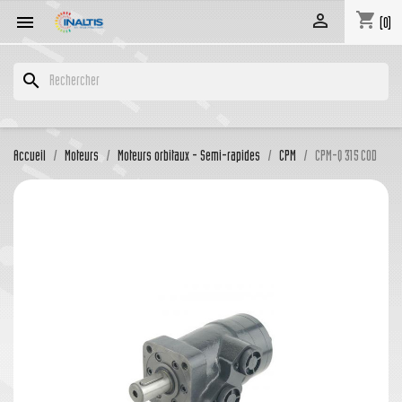
shopping_cart


(0)
search
Accueil
Moteurs
Moteurs orbitaux - Semi-rapides
CPM
CPM-Q 315 COD