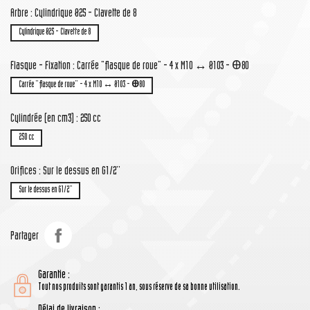
Arbre : Cylindrique Ø25 - Clavette de 8
Cylindrique Ø25 - Clavette de 8
Flasque - Fixation : Carrée "flasque de roue" - 4 x M10 ↔ Ø103 - Ꚛ80
Carrée "flasque de roue" - 4 x M10 ↔ Ø103 - Ꚛ80
Cylindrée (en cm3) : 250 cc
250 cc
Orifices : Sur le dessus en G1/2''
Sur le dessus en G1/2''
Partager
Garantie :
Tout nos produits sont garantis 1 an, sous réserve de sa bonne utilisation.