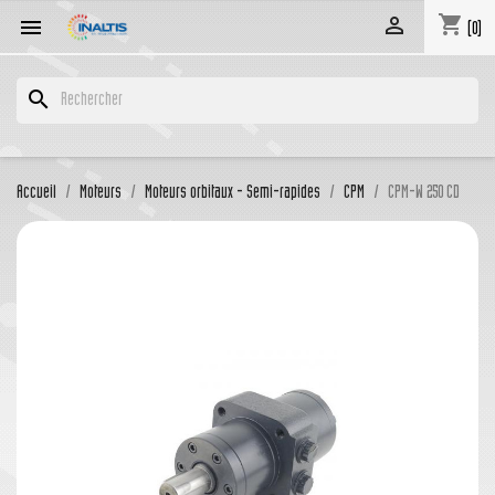
shopping_cart


(0)
search
Accueil
Moteurs
Moteurs orbitaux - Semi-rapides
CPM
CPM-W 250 CD