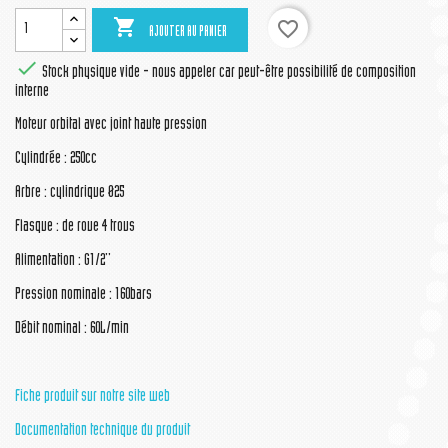

favorite_border
AJOUTER AU PANIER

Stock physique vide - nous appeler car peut-être possibilité de composition
interne
Moteur orbital avec joint haute pression
Cylindrée : 250cc
Arbre : cylindrique Ø25
Flasque : de roue 4 trous
Alimentation : G1/2''
Pression nominale : 160bars
Débit nominal : 60L/min
Fiche produit sur notre site web
Documentation technique du produit