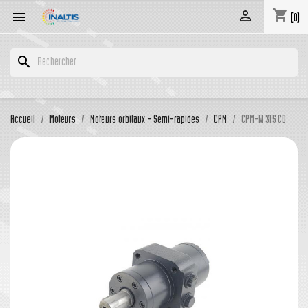
shopping_cart


(0)
search
Accueil
Moteurs
Moteurs orbitaux - Semi-rapides
CPM
CPM-W 315 CD