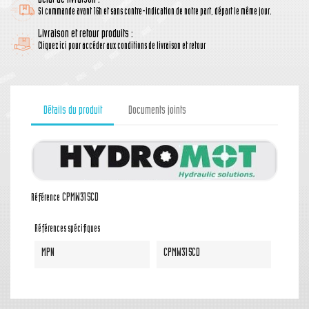
Délai de livraison :
Si commande avant 16h et sans contre-indication de notre part, départ le même jour.
Livraison et retour produits :
Cliquez ici pour accéder aux conditions de livraison et retour
Détails du produit
Documents joints
CPMW315CD
Référence
Références spécifiques
MPN
CPMW315CD