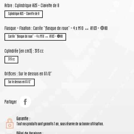
Arbre : Cylindrique Ø25 - Clavette de 8
Cylindrique Ø25 - Clavette de 8
Flasque - Fixation : Carrée "flasque de roue" - 4 x M10 ↔ Ø103 - Ꚛ80
Carrée "flasque de roue" - 4 x M10 ↔ Ø103 - Ꚛ80
Cylindrée (en cm3) : 315 cc
315 cc
Orifices : Sur le dessus en G1/2''
Sur le dessus en G1/2''
Partager
Garantie :
Tout nos produits sont garantis 1 an, sous réserve de sa bonne utilisation.