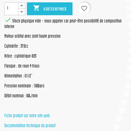

favorite_border
AJOUTER AU PANIER

Stock physique vide - nous appeler car peut-être possibilité de composition
interne
Moteur orbital avec joint haute pression
Cylindrée : 315cc
Arbre : cylindrique Ø25
Flasque : de roue 4 trous
Alimentation : G1/2''
Pression nominale : 160bars
Débit nominal : 60L/min
Fiche produit sur notre site web
Documentation technique du produit