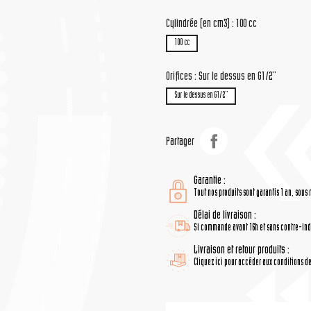
Cylindrée (en cm3) : 100 cc
100 cc
Orifices : Sur le dessus en G1/2''
Sur le dessus en G1/2''
Partager
Garantie :
Tout nos produits sont garantis 1 an, sous 
Délai de livraison :
Si commande avant 16h et sans contre-indi
Livraison et retour produits :
Cliquez ici pour accéder aux conditions de 