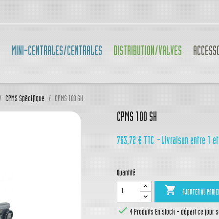
MINI-CENTRALES/CENTRALES
DISTRIBUTION/VALVES
ACCESS
CPMS Spécifique
CPMS 100 SH
CPMS 100 SH
763,72 €
TTC
Livraison entre 1 et
Quantité

AJOUTER AU PANIE

4 Produits
En stock - départ ce jour 