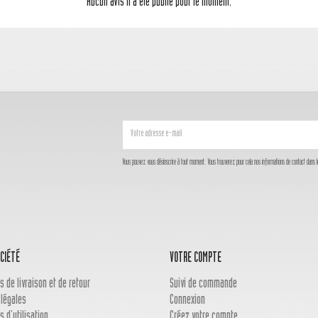
Aucun avis n'a été publié pour le moment.
Vous pouvez vous désinscrire à tout moment. Vous trouverez pour cela nos informations de contact dans les c
CIÉTÉ
VOTRE COMPTE
s de livraison et de retour
Suivi de commande
 légales
Connexion
s d'utilisation
Créez votre compte