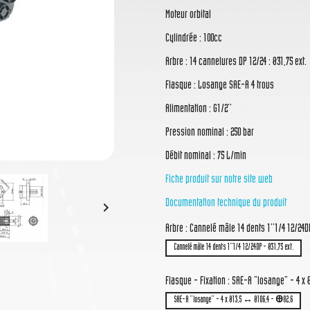
Moteur orbital
Cylindrée : 100cc
Arbre : 14 cannelures DP 12/24 : Ø31,75 ext.
Flasque : Losange SAE-A 4 trous
Alimentation : G1/2''
Pression nominal : 250 bar
Débit nominal : 75 L/min
Fiche produit sur notre site web
Documentation technique du produit

Arbre : Cannelé mâle 14 dents 1''1/4 12/24DP
Cannelé mâle 14 dents 1''1/4 12/24DP - Ø31,75 ext.
Flasque - Fixation : SAE-A "losange" - 4 
SAE-A "losange" - 4 x Ø13,5 ↔ Ø106,4 - Ꚛ82,6