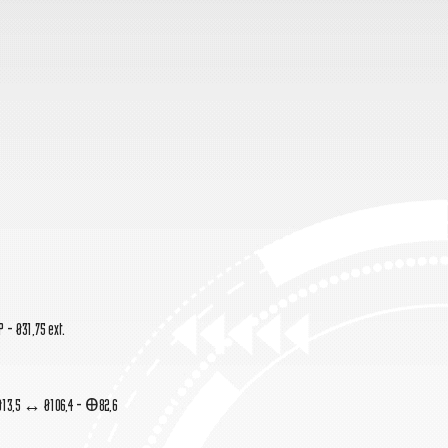
 - Ø31,75 ext.
x Ø13,5 ↔ Ø106,4 - Ꚛ82,6