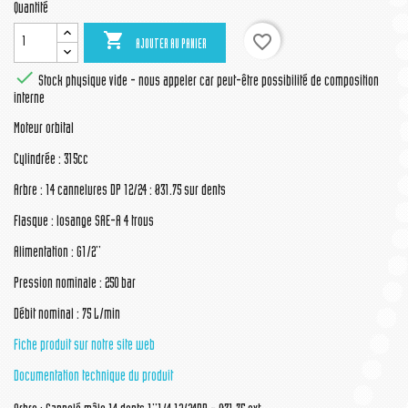
Quantité

favorite_border
AJOUTER AU PANIER

Stock physique vide - nous appeler car peut-être possibilité de composition
interne
Moteur orbital
Cylindrée : 315cc
Arbre : 14 cannelures DP 12/24 : Ø31.75 sur dents
Flasque : losange SAE-A 4 trous
Alimentation : G1/2''
Pression nominale : 250 bar
Débit nominal : 75 L/min
Fiche produit sur notre site web
Documentation technique du produit