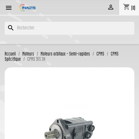
shopping_cart


(0)
search
Accueil
Moteurs
Moteurs orbitaux - Semi-rapides
CPMS
CPMS
Spécifique
CPMS 315 SH