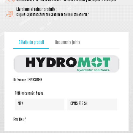
Si commande avant 16h et sans contre-indication de notre part, départ le même jour.
Livraison et retour produits :
Cliquez ici pour accéder aux conditions de livraison et retour
Détails du produit
Documents joints
CPMS315SH
Référence
Références spécifiques
MPN
CPMS 315 SH
Neuf
État