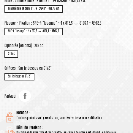
Arbre : Cannelé mâle 14 dents 1''1/4 12/24DP - Ø31,75 ext.
Cannelé mâle 14 dents 1''1/4 12/24DP - Ø31,75 ext.
Flasque - Fixation : SAE-A "losange" - 4 x Ø13,5 ↔ Ø106,4 - Ꚛ82,6
SAE-A "losange" - 4 x Ø13,5 ↔ Ø106,4 - Ꚛ82,6
Cylindrée (en cm3) : 315 cc
315 cc
Orifices : Sur le dessus en G1/2''
Sur le dessus en G1/2''
Partager
Garantie :
Tout nos produits sont garantis 1 an, sous réserve de sa bonne utilisation.
Délai de livraison :