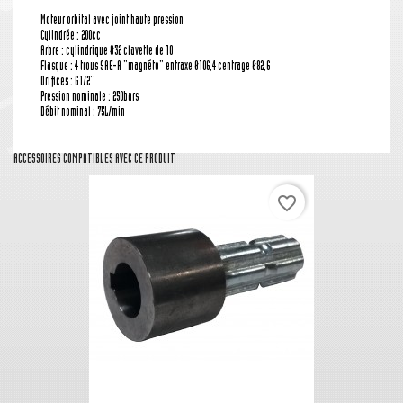
Moteur orbital avec joint haute pression
Cylindrée : 200cc
Arbre : cylindrique Ø32 clavette de 10
Flasque : 4 trous SAE-A "magnéto" entraxe Ø106,4 centrage Ø82,6
Orifices : G1/2''
Pression nominale : 250bars
Débit nominal : 75L/min
ACCESSOIRES COMPATIBLES AVEC CE PRODUIT
favorite_border