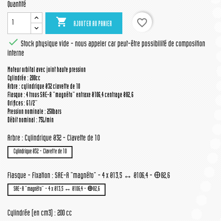
Quantité

favorite_border
AJOUTER AU PANIER

Stock physique vide - nous appeler car peut-être possibilité de composition
interne
Moteur orbital avec joint haute pression
Cylindrée : 200cc
Arbre : cylindrique Ø32 clavette de 10
Flasque : 4 trous SAE-A "magnéto" entraxe Ø106,4 centrage Ø82,6
Orifices : G1/2''
Pression nominale : 250bars
Débit nominal : 75L/min
Arbre : Cylindrique Ø32 - Clavette de 10
Cylindrique Ø32 - Clavette de 10
Flasque - Fixation : SAE-A "magnéto" - 4 x Ø13,5 ↔ Ø106,4 - Ꚛ82,6
SAE-A "magnéto" - 4 x Ø13,5 ↔ Ø106,4 - Ꚛ82,6
Cylindrée (en cm3) : 200 cc