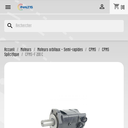
shopping_cart


(0)
search
Accueil
Moteurs
Moteurs orbitaux - Semi-rapides
CPMS
CPMS
Spécifique
CPMS-F 200 C