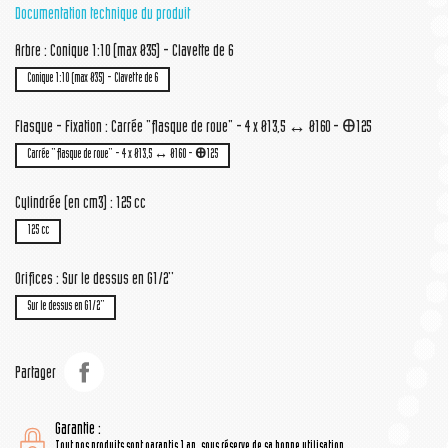
Documentation technique du produit
Arbre : Conique 1:10 (max Ø35) - Clavette de 6
Conique 1:10 (max Ø35) - Clavette de 6
Flasque - Fixation : Carrée "flasque de roue" - 4 x Ø13,5 ↔ Ø160 - Ꚛ125
Carrée "flasque de roue" - 4 x Ø13,5 ↔ Ø160 - Ꚛ125
Cylindrée (en cm3) : 125 cc
125 cc
Orifices : Sur le dessus en G1/2''
Sur le dessus en G1/2''
Partager
Garantie :
Tout nos produits sont garantis 1 an, sous réserve de sa bonne utilisation.