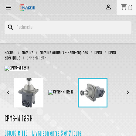
shopping_cart


(0)
search
Accueil
Moteurs
Moteurs orbitaux - Semi-rapides
CPMS
CPMS
Spécifique
CPMS-W 125 K


CPMS-W 125 K
860,06 €
TTC
Livraison entre 5 et 7 jours