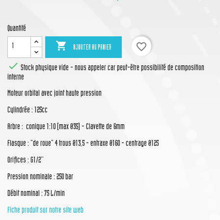
Quantité

favorite_border
AJOUTER AU PANIER

Stock physique vide - nous appeler car peut-être possibilité de composition
interne
Moteur orbital avec joint haute pression
Cylindrée : 125cc
Arbre : conique 1:10 (max Ø35) - Clavette de 6mm
Flasque : "de roue" 4 trous Ø13,5 - entraxe Ø160 - centrage Ø125
Orifices : G1/2''
Pression nominale : 250 bar
Débit nominal : 75 L/min
Fiche produit sur notre site web