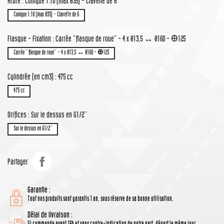
Arbre : Conique 1:10 (max Ø35) - Clavette de 6
Conique 1:10 (max Ø35) - Clavette de 6
Flasque - Fixation : Carrée "flasque de roue" - 4 x Ø13,5 ↔ Ø160 - Ꚛ125
Carrée "flasque de roue" - 4 x Ø13,5 ↔ Ø160 - Ꚛ125
Cylindrée (en cm3) : 475 cc
475 cc
Orifices : Sur le dessus en G1/2''
Sur le dessus en G1/2''
Partager
Garantie :
Tout nos produits sont garantis 1 an, sous réserve de sa bonne utilisation.
Délai de livraison :