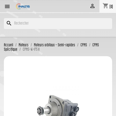
shopping_cart


(0)
search
Accueil
Moteurs
Moteurs orbitaux - Semi-rapides
CPMS
CPMS
Spécifique
CPMS-W 475 K