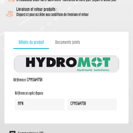
Si commande avant 16h et sans contre-indication de notre part, départ le même jour.
Livraison et retour produits :
Cliquez ici pour accéder aux conditions de livraison et retour
Détails du produit
Documents joints
CPMSW475K
Référence
Références spécifiques
MPN
CPMSW475K