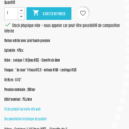
Quantité

favorite_border
AJOUTER AU PANIER

Stock physique vide - nous appeler car peut-être possibilité de composition
interne
Moteur orbital avec joint haute pression
Cylindrée : 475cc
Arbre : conique 1:10 (max Ø35) - Clavette de 6mm
Flasque : "de roue" 4 trous Ø13,5 - entraxe Ø160 - centrage Ø125
Orifices : G1/2''
Pression nominale : 250 bar
Débit nominal : 75 L/min
Fiche produit sur notre site web
Documentation technique du produit