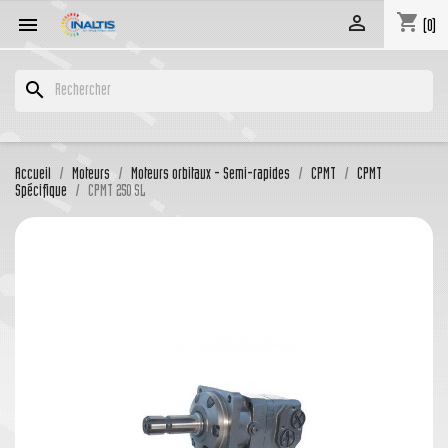
shopping_cart


(0)
search
Accueil
Moteurs
Moteurs orbitaux - Semi-rapides
CPMT
CPMT
Spécifique
CPMT 250 SL