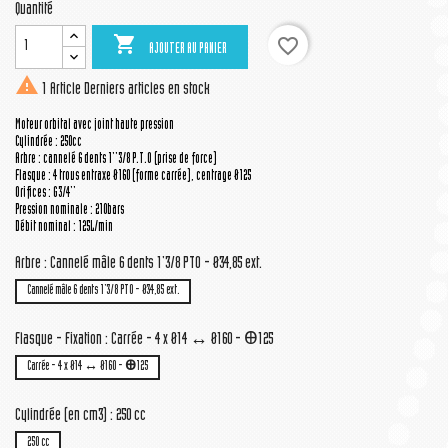
Quantité

favorite_border
AJOUTER AU PANIER

1 Article
Derniers articles en stock
Moteur orbital avec joint haute pression
Cylindrée : 250cc
Arbre : cannelé 6 dents 1''3/8 P.T.O (prise de force)
Flasque : 4 trous entraxe Ø160 (forme carrée), centrage Ø125
Orifices : G3/4''
Pression nominale : 210bars
Débit nominal : 125L/min
Arbre : Cannelé mâle 6 dents 1'3/8 PTO - Ø34,85 ext.
Cannelé mâle 6 dents 1'3/8 PTO - Ø34,85 ext.
Flasque - Fixation : Carrée - 4 x Ø14 ↔ Ø160 - Ꚛ125
Carrée - 4 x Ø14 ↔ Ø160 - Ꚛ125
Cylindrée (en cm3) : 250 cc
250 cc