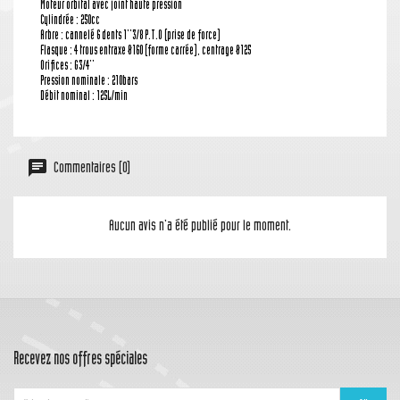
Moteur orbital avec joint haute pression
Cylindrée : 250cc
Arbre : cannelé 6 dents 1''3/8 P.T.O (prise de force)
Flasque : 4 trous entraxe Ø160 (forme carrée), centrage Ø125
Orifices : G3/4''
Pression nominale : 210bars
Débit nominal : 125L/min
Commentaires (0)
Aucun avis n'a été publié pour le moment.
Recevez nos offres spéciales