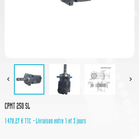


CPMT 250 SL
1 478,27 €
TTC
Livraison entre 1 et 3 jours