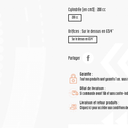
Cylindrée (en cm3) : 200 cc
200 cc
Orifices : Sur le dessus en G3/4''
Sur le dessus en G3/4''
Partager
Garantie :
Tout nos produits sont garantis 1 an, sous 
Délai de livraison :
Si commande avant 16h et sans contre-indi
Livraison et retour produits :
Cliquez ici pour accéder aux conditions de 