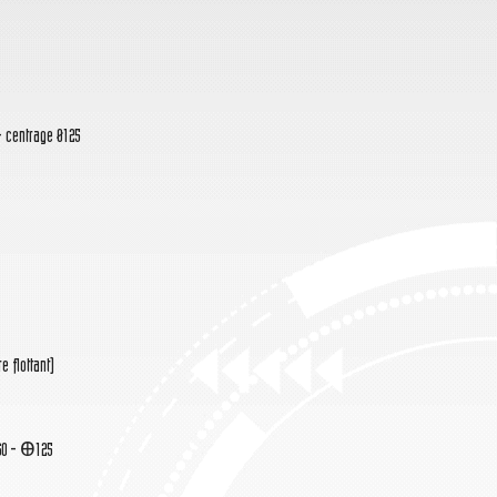
- centrage Ø125
e flottant)
160 - Ꚛ125