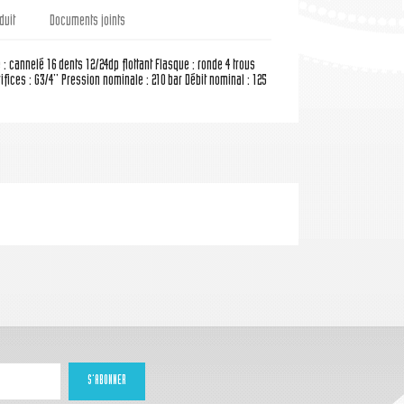
duit
Documents joints
e : cannelé 16 dents 12/24dp flottant Flasque : ronde 4 trous
ifices : G3/4'' Pression nominale : 210 bar Débit nominal : 125