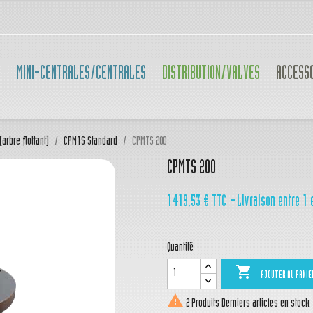
MINI-CENTRALES/CENTRALES
DISTRIBUTION/VALVES
ACCESS
arbre flottant)
CPMTS Standard
CPMTS 200
CPMTS 200
1 419,53 €
TTC
Livraison entre 1 
Quantité

AJOUTER AU PANIE

2 Produits
Derniers articles en stock