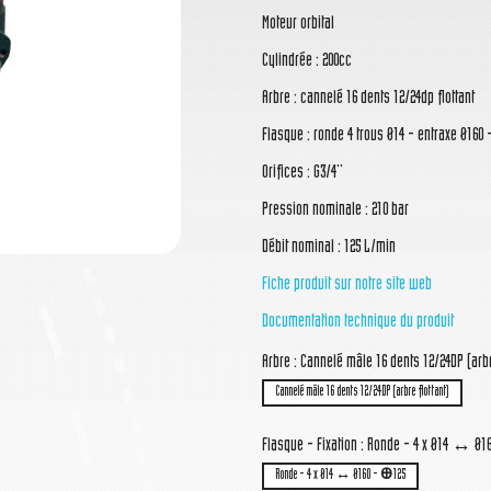
Moteur orbital
Cylindrée : 200cc
Arbre : cannelé 16 dents 12/24dp flottant
Flasque : ronde 4 trous Ø14 - entraxe Ø160 
Orifices : G3/4''
Pression nominale : 210 bar
Débit nominal : 125 L/min
Fiche produit sur notre site web
Documentation technique du produit
Arbre : Cannelé mâle 16 dents 12/24DP (arbr
Cannelé mâle 16 dents 12/24DP (arbre flottant)
Flasque - Fixation : Ronde - 4 x Ø14 ↔ Ø
Ronde - 4 x Ø14 ↔ Ø160 - Ꚛ125