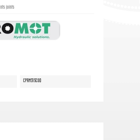
ts joints
CPRM315COD