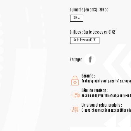
Cylindrée (en cm3) : 315 cc
315 cc
Orifices : Sur le dessus en G1/2''
Sur le dessus en G1/2''
Partager
Garantie :
Tout nos produits sont garantis 1 an, sous 
Délai de livraison :
Si commande avant 16h et sans contre-indi
Livraison et retour produits :
Cliquez ici pour accéder aux conditions de 