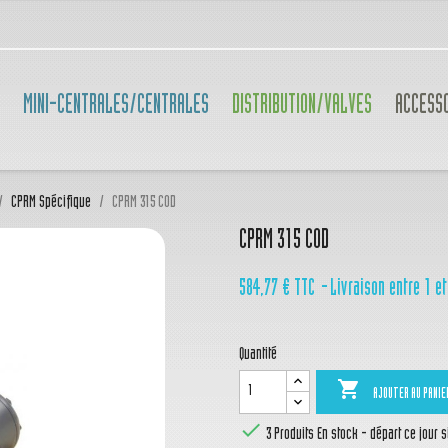
MINI-CENTRALES/CENTRALES
DISTRIBUTION/VALVES
ACCESS
CPRM Spécifique
CPRM 315 COD
CPRM 315 COD
584,77 €
TTC
Livraison entre 1 et
Quantité

AJOUTER AU PANIE

3 Produits
En stock - départ ce jour 