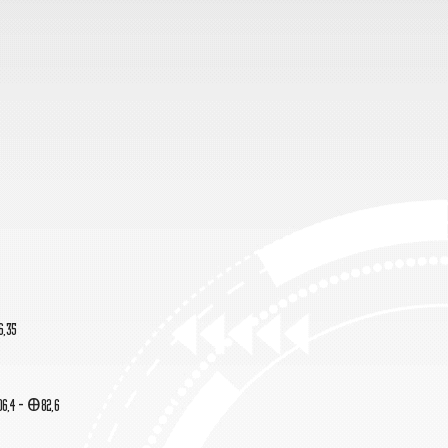
6,35
06,4 - Ꚛ82,6