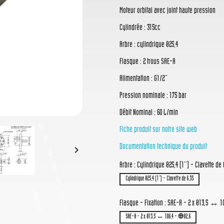
Moteur orbital avec joint haute pression
Cylindrée : 315cc
Arbre : cylindrique Ø25,4
Flasque : 2 trous SAE-A
Alimentation : G1/2''
Pression nominale : 175 bar
Débit Nominal : 60 L/min
Fiche produit sur notre site web
Documentation technique du produit

Arbre : Cylindrique Ø25,4 (1'') - Clavette de 
Cylindrique Ø25,4 (1'') - Clavette de 6,35
Flasque - Fixation : SAE-A - 2 x Ø13,5 ↔ 1
SAE-A - 2 x Ø13,5 ↔ 106,4 - Ꚛ82,6