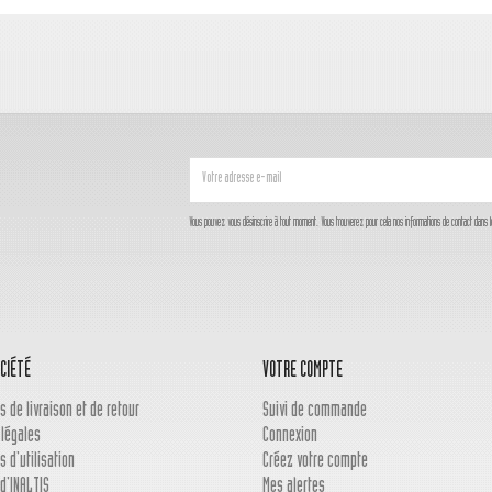
Vous pouvez vous désinscrire à tout moment. Vous trouverez pour cela nos informations de contact dans les c
CIÉTÉ
VOTRE COMPTE
s de livraison et de retour
Suivi de commande
 légales
Connexion
s d'utilisation
Créez votre compte
d'INALTIS
Mes alertes