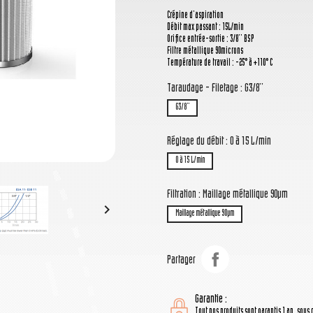
Crépine d'aspiration
Débit max passant : 15L/min
Orifice entrée-sortie : 3/8'' BSP
Filtre métallique 90microns
Température de travail : -25° à +110° C
Taraudage - Filetage : G3/8''
G3/8''
Réglage du débit : 0 à 15 L/min
0 à 15 L/min
Filtration : Maillage métallique 90µm

Maillage métallique 90µm
Partager
Garantie :
Tout nos produits sont garantis 1 an, sous 