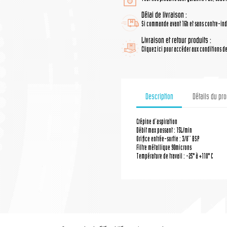
Délai de livraison :
Si commande avant 16h et sans contre-indi
Livraison et retour produits :
Cliquez ici pour accéder aux conditions de 
Description
Détails du pro
Crépine d'aspiration
Débit max passant : 15L/min
Orifice entrée-sortie : 3/8'' BSP
Filtre métallique 90microns
Température de travail : -25° à +110° C