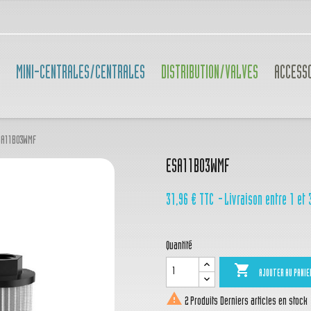
MINI-CENTRALES/CENTRALES
DISTRIBUTION/VALVES
ACCESS
SA11B03WMF
ESA11B03WMF
31,96 €
TTC
Livraison entre 1 et 
Quantité

AJOUTER AU PANIE

2 Produits
Derniers articles en stock