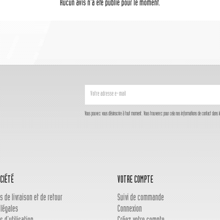
Aucun avis n'a été publié pour le moment.
Vous pouvez vous désinscrire à tout moment. Vous trouverez pour cela nos informations de contact dans les c
CIÉTÉ
VOTRE COMPTE
s de livraison et de retour
Suivi de commande
 légales
Connexion