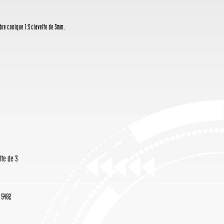
bre conique 1:5 clavette de 3mm.
tte de 3
 5482