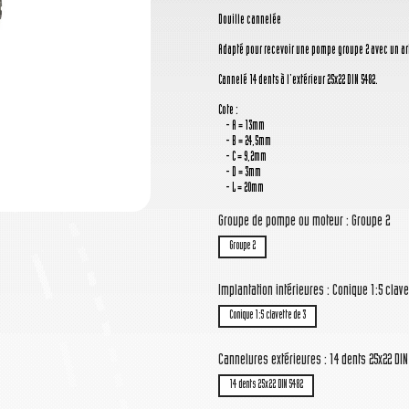
Douille cannelée
Adapté pour recevoir une pompe groupe 2 avec un ar
Cannelé 14 dents à l'extérieur 25x22 DIN 5482.
Cote :
- A = 13mm
- B = 24,5mm
- C = 9,2mm
- D = 3mm
- L = 20mm
Groupe de pompe ou moteur : Groupe 2
Groupe 2
Implantation intérieures : Conique 1:5 clave
Conique 1:5 clavette de 3
Cannelures extérieures : 14 dents 25x22 DIN
14 dents 25x22 DIN 5482