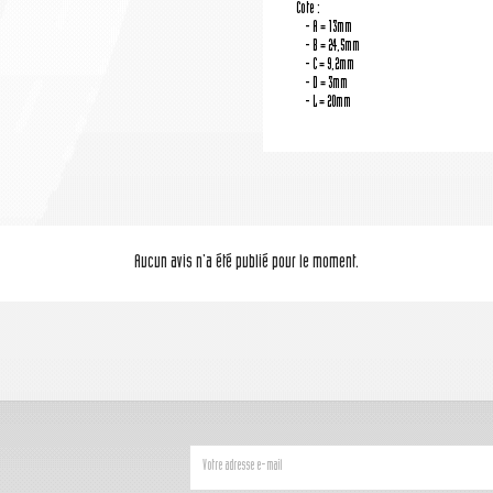
Cote :
- A = 13mm
- B = 24,5mm
- C = 9,2mm
- D = 3mm
- L = 20mm
Aucun avis n'a été publié pour le moment.