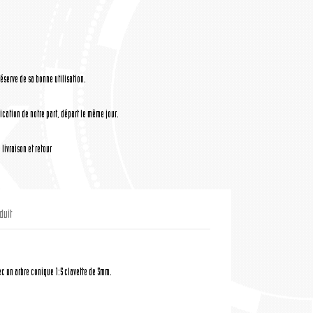
réserve de sa bonne utilisation.
cation de notre part, départ le même jour.
livraison et retour
duit
c un arbre conique 1:5 clavette de 3mm.