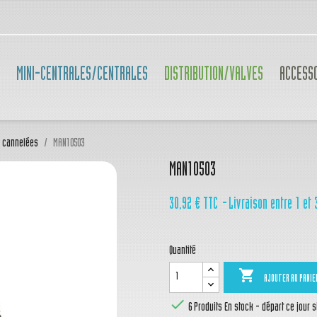
MINI-CENTRALES/CENTRALES
DISTRIBUTION/VALVES
ACCESS
s cannelées
MAN10503
MAN10503
30,92 €
TTC
Livraison entre 1 et 
Quantité

AJOUTER AU PANIE

6 Produits
En stock - départ ce jour 