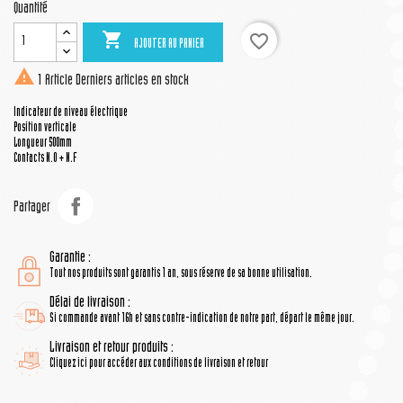
Quantité

favorite_border
AJOUTER AU PANIER

1 Article
Derniers articles en stock
Indicateur de niveau électrique
Position verticale
Longueur 500mm
Contacts N.O + N.F
Partager
Garantie :
Tout nos produits sont garantis 1 an, sous réserve de sa bonne utilisation.
Délai de livraison :
Si commande avant 16h et sans contre-indication de notre part, départ le même jour.
Livraison et retour produits :
Cliquez ici pour accéder aux conditions de livraison et retour