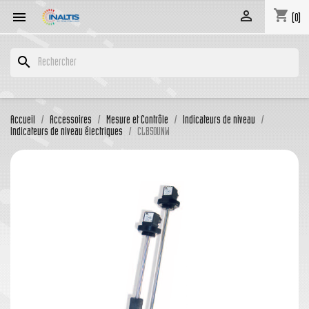
shopping_cart


(0)
search
Accueil
Accessoires
Mesure et Contrôle
Indicateurs de niveau
Indicateurs de niveau électriques
CLB50UNW