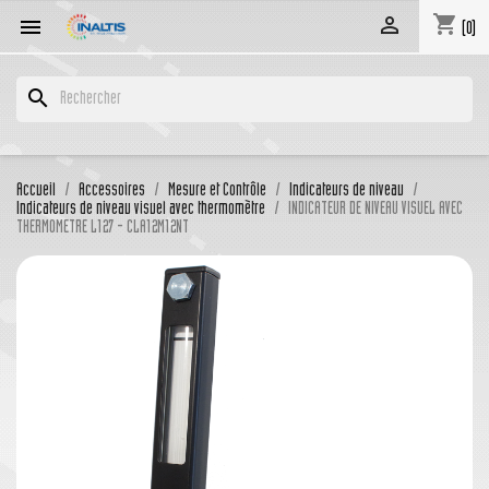
shopping_cart


(0)
search
Accueil
Accessoires
Mesure et Contrôle
Indicateurs de niveau
Indicateurs de niveau visuel avec thermomètre
INDICATEUR DE NIVEAU VISUEL AVEC
THERMOMETRE L127 - CLA12M12NT