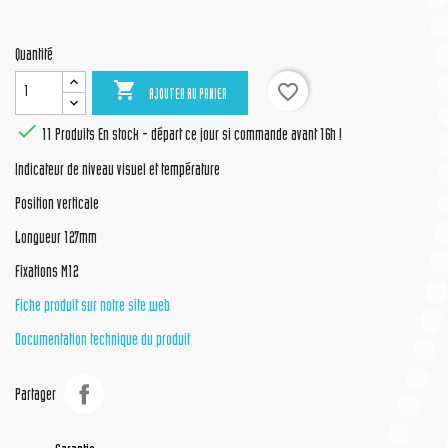
Quantité

favorite_border
AJOUTER AU PANIER

11 Produits
En stock - départ ce jour si commande avant 16h !
Indicateur de niveau visuel et température
Position verticale
Longueur 127mm
Fixations M12
Fiche produit sur notre site web
Documentation technique du produit
Partager