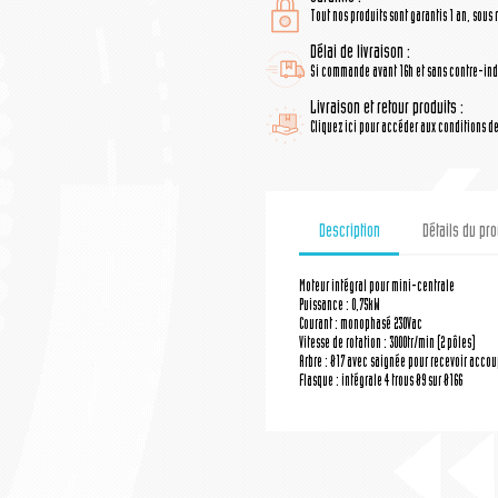
Tout nos produits sont garantis 1 an, sous 
Délai de livraison :
Si commande avant 16h et sans contre-indi
Livraison et retour produits :
Cliquez ici pour accéder aux conditions de 
Description
Détails du pro
Moteur intégral pour mini-centrale
Puissance : 0,75kW
Courant : monophasé 230Vac
Vitesse de rotation : 3000tr/min (2 pôles)
Arbre : Ø17 avec saignée pour recevoir acco
Flasque : intégrale 4 trous Ø9 sur Ø166