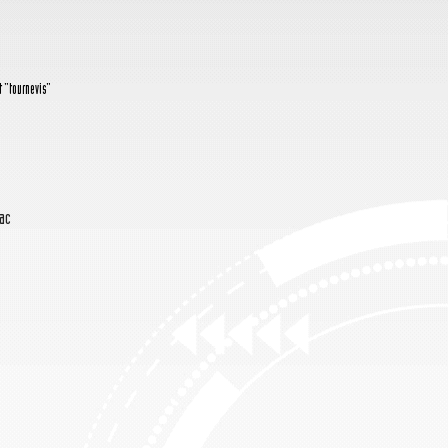
t "tournevis"
Vac