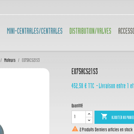
MINI-CENTRALES/CENTRALES
DISTRIBUTION/VALVES
ACCESS
Moteurs
E075ACS21S3
E075ACS21S3
452,58 €
TTC
Livraison entre 1 et
Quantité

AJOUTER AU PANIE

2 Produits
Derniers articles en stock