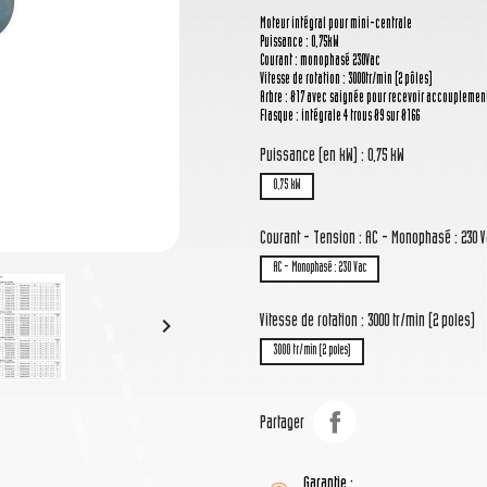
Moteur intégral pour mini-centrale
Puissance : 0,75kW
Courant : monophasé 230Vac
Vitesse de rotation : 3000tr/min (2 pôles)
Arbre : Ø17 avec saignée pour recevoir accouplemen
Flasque : intégrale 4 trous Ø9 sur Ø166
Puissance (en kW) : 0,75 kW
0,75 kW
Courant - Tension : AC - Monophasé : 230 
AC - Monophasé : 230 Vac
Vitesse de rotation : 3000 tr/min (2 poles)

3000 tr/min (2 poles)
Partager
Garantie :