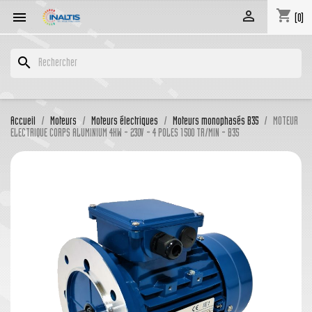
shopping_cart


(0)
search
Accueil
Moteurs
Moteurs électriques
Moteurs monophasés B35
MOTEUR
ELECTRIQUE CORPS ALUMINIUM 4KW - 230V - 4 POLES 1500 TR/MIN - B35