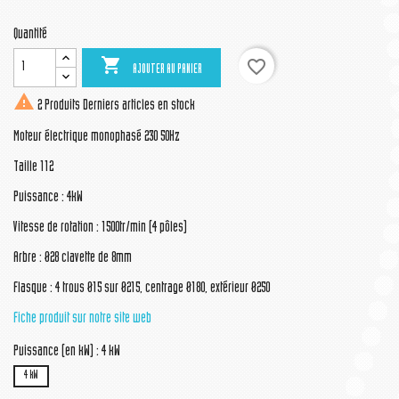
Quantité

favorite_border
AJOUTER AU PANIER

2 Produits
Derniers articles en stock
Moteur électrique monophasé 230 50Hz
Taille 112
Puissance : 4kW
Vitesse de rotation : 1500tr/min (4 pôles)
Arbre : Ø28 clavette de 8mm
Flasque : 4 trous Ø15 sur Ø215, centrage Ø180, extérieur Ø250
Fiche produit sur notre site web
Puissance (en kW) : 4 kW
4 kW