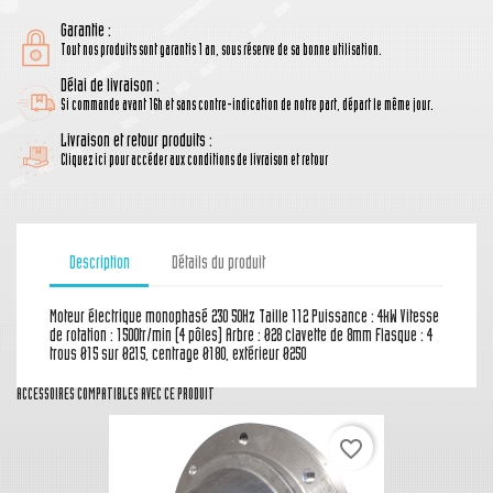
Garantie :
Tout nos produits sont garantis 1 an, sous réserve de sa bonne utilisation.
Délai de livraison :
Si commande avant 16h et sans contre-indication de notre part, départ le même jour.
Livraison et retour produits :
Cliquez ici pour accéder aux conditions de livraison et retour
Description
Détails du produit
Moteur électrique monophasé 230 50Hz Taille 112 Puissance : 4kW Vitesse
de rotation : 1500tr/min (4 pôles) Arbre : Ø28 clavette de 8mm Flasque : 4
trous Ø15 sur Ø215, centrage Ø180, extérieur Ø250
ACCESSOIRES COMPATIBLES AVEC CE PRODUIT
favorite_border