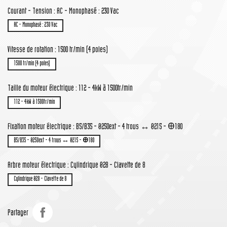
Courant - Tension : AC - Monophasé : 230 Vac
AC - Monophasé : 230 Vac
Vitesse de rotation : 1500 tr/min (4 poles)
1500 tr/min (4 poles)
Taille du moteur électrique : 112 - 4kW à 1500tr/min
112 - 4kW à 1500tr/min
Fixation moteur électrique : B5/B35 - Ø250ext - 4 trous ↔ Ø215 - Ꚛ180
B5/B35 - Ø250ext - 4 trous ↔ Ø215 - Ꚛ180
Arbre moteur électrique : Cylindrique Ø28 - Clavette de 8
Cylindrique Ø28 - Clavette de 8
Partager