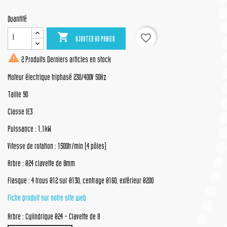
Quantité

favorite_border
AJOUTER AU PANIER

2 Produits
Derniers articles en stock
Moteur électrique triphasé 230/400V 50Hz
Taille 90
Classe IE3
Puissance : 1,1kW
Vitesse de rotation : 1500tr/min (4 pôles)
Arbre : Ø24 clavette de 8mm
Flasque : 4 trous Ø12 sur Ø130, centrage Ø160, extérieur Ø200
Fiche produit sur notre site web
Arbre : Cylindrique Ø24 - Clavette de 8