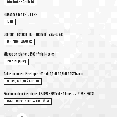
Cylindrique Ø24 - Clavette de 8
Puissance (en kW) : 1,1 kW
1,1 kW
Courant - Tension : AC - Triphasé : 230/400 Vac
AC - Triphasé : 230/400 Vac
Vitesse de rotation : 1500 tr/min (4 poles)
1500 tr/min (4 poles)
Taille du moteur électrique : 90 - de 1,1kW à 1,5kW à 1500tr/min
90 - de 1,1kW à 1,5kW à 1500tr/min
Fixation moteur électrique : B5/B35 - Ø200ext - 4 trous ↔ Ø165 - Ꚛ130
B5/B35 - Ø200ext - 4 trous ↔ Ø165 - Ꚛ130