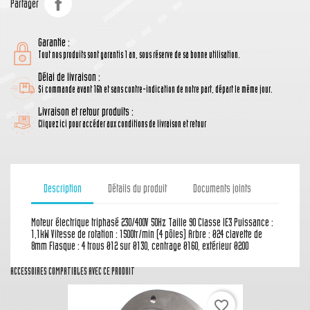
Partager
Garantie :
Tout nos produits sont garantis 1 an, sous réserve de sa bonne utilisation.
Délai de livraison :
Si commande avant 16h et sans contre-indication de notre part, départ le même jour.
Livraison et retour produits :
Cliquez ici pour accéder aux conditions de livraison et retour
Description
Détails du produit
Documents joints
Moteur électrique triphasé 230/400V 50Hz Taille 90 Classe IE3 Puissance :
1,1kW Vitesse de rotation : 1500tr/min (4 pôles) Arbre : Ø24 clavette de
8mm Flasque : 4 trous Ø12 sur Ø130, centrage Ø160, extérieur Ø200
ACCESSOIRES COMPATIBLES AVEC CE PRODUIT
favorite_border