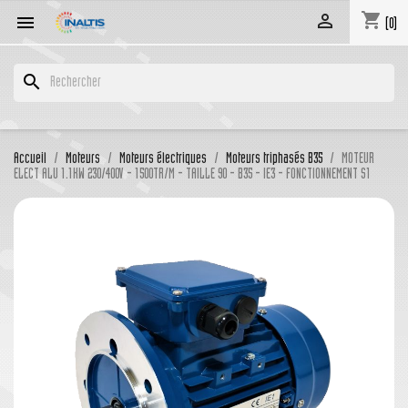
shopping_cart


(0)
search
Accueil
Moteurs
Moteurs électriques
Moteurs triphasés B35
MOTEUR
ELECT ALU 1.1KW 230/400V - 1500TR/M - TAILLE 90 - B35 - IE3 - FONCTIONNEMENT S1