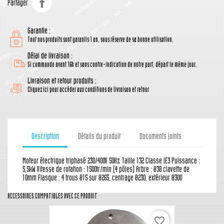
Partager
Garantie :
Tout nos produits sont garantis 1 an, sous réserve de sa bonne utilisation.
Délai de livraison :
Si commande avant 16h et sans contre-indication de notre part, départ le même jour.
Livraison et retour produits :
Cliquez ici pour accéder aux conditions de livraison et retour
Description
Détails du produit
Documents joints
Moteur électrique triphasé 230/400V 50Hz Taille 132 Classe IE3 Puissance :
5,5kW Vitesse de rotation : 1500tr/min (4 pôles) Arbre : Ø38 clavette de
10mm Flasque : 4 trous Ø15 sur Ø265, centrage Ø230, extérieur Ø300
ACCESSOIRES COMPATIBLES AVEC CE PRODUIT
favorite_border