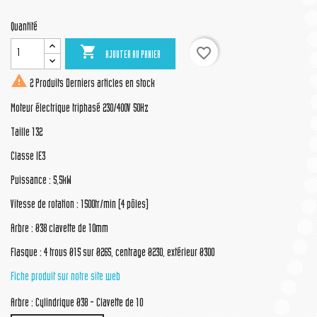
Quantité

favorite_border
AJOUTER AU PANIER

2 Produits
Derniers articles en stock
Moteur électrique triphasé 230/400V 50Hz
Taille 132
Classe IE3
Puissance : 5,5kW
Vitesse de rotation : 1500tr/min (4 pôles)
Arbre : Ø38 clavette de 10mm
Flasque : 4 trous Ø15 sur Ø265, centrage Ø230, extérieur Ø300
Fiche produit sur notre site web
Arbre : Cylindrique Ø38 - Clavette de 10