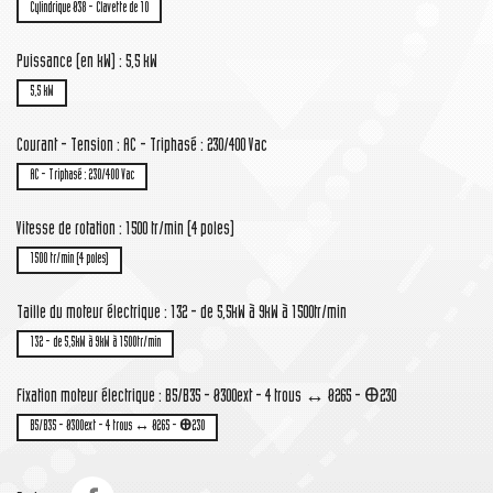
Cylindrique Ø38 - Clavette de 10
Puissance (en kW) : 5,5 kW
5,5 kW
Courant - Tension : AC - Triphasé : 230/400 Vac
AC - Triphasé : 230/400 Vac
Vitesse de rotation : 1500 tr/min (4 poles)
1500 tr/min (4 poles)
Taille du moteur électrique : 132 - de 5,5kW à 9kW à 1500tr/min
132 - de 5,5kW à 9kW à 1500tr/min
Fixation moteur électrique : B5/B35 - Ø300ext - 4 trous ↔ Ø265 - Ꚛ230
B5/B35 - Ø300ext - 4 trous ↔ Ø265 - Ꚛ230