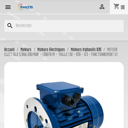
shopping_cart


(0)
search
Accueil
Moteurs
Moteurs électriques
Moteurs triphasés B35
MOTEUR
ELECT ALU 5,5KW 230/400V - 1500TR/M - TAILLE 132 - B35 - IE3 - FONCTIONNEMENT S1