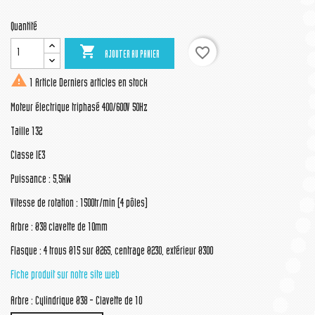
Quantité

favorite_border
AJOUTER AU PANIER

1 Article
Derniers articles en stock
Moteur électrique triphasé 400/600V 50Hz
Taille 132
Classe IE3
Puissance : 5,5kW
Vitesse de rotation : 1500tr/min (4 pôles)
Arbre : Ø38 clavette de 10mm
Flasque : 4 trous Ø15 sur Ø265, centrage Ø230, extérieur Ø300
Fiche produit sur notre site web
Arbre : Cylindrique Ø38 - Clavette de 10