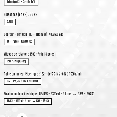
Cylindrique Ø38 - Clavette de 10
Puissance (en kW) : 5,5 kW
5,5 kW
Courant - Tension : AC - Triphasé : 400/600 Vac
AC - Triphasé : 400/600 Vac
Vitesse de rotation : 1500 tr/min (4 poles)
1500 tr/min (4 poles)
Taille du moteur électrique : 132 - de 5,5kW à 9kW à 1500tr/min
132 - de 5,5kW à 9kW à 1500tr/min
Fixation moteur électrique : B5/B35 - Ø300ext - 4 trous ↔ Ø265 - Ꚛ230
B5/B35 - Ø300ext - 4 trous ↔ Ø265 - Ꚛ230