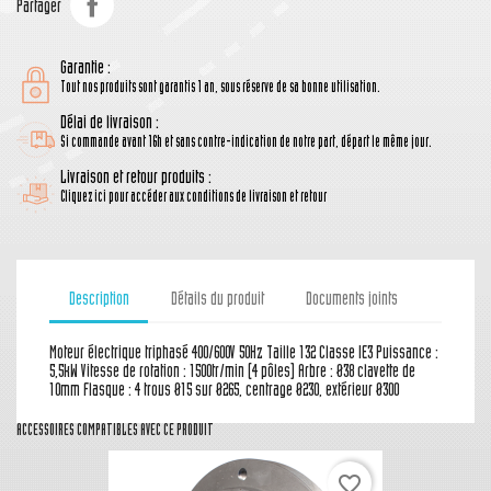
Partager
Garantie :
Tout nos produits sont garantis 1 an, sous réserve de sa bonne utilisation.
Délai de livraison :
Si commande avant 16h et sans contre-indication de notre part, départ le même jour.
Livraison et retour produits :
Cliquez ici pour accéder aux conditions de livraison et retour
Description
Détails du produit
Documents joints
Moteur électrique triphasé 400/600V 50Hz Taille 132 Classe IE3 Puissance :
5,5kW Vitesse de rotation : 1500tr/min (4 pôles) Arbre : Ø38 clavette de
10mm Flasque : 4 trous Ø15 sur Ø265, centrage Ø230, extérieur Ø300
ACCESSOIRES COMPATIBLES AVEC CE PRODUIT
favorite_border