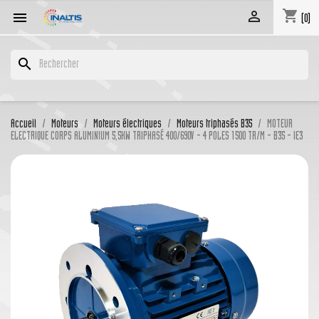
shopping_cart


(0)
search
Accueil
Moteurs
Moteurs électriques
Moteurs triphasés B35
MOTEUR
ELECTRIQUE CORPS ALUMINIUM 5,5KW TRIPHASÉ 400/690V - 4 POLES 1500 TR/M - B35 - IE3