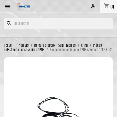
shopping_cart


(0)
search
Accueil
Moteurs
Moteurs orbitaux - Semi-rapides
CPMH
Pièces
détachées et accessoires CPMH
Pochette de joints pour CPMH standard "CPMH...C"