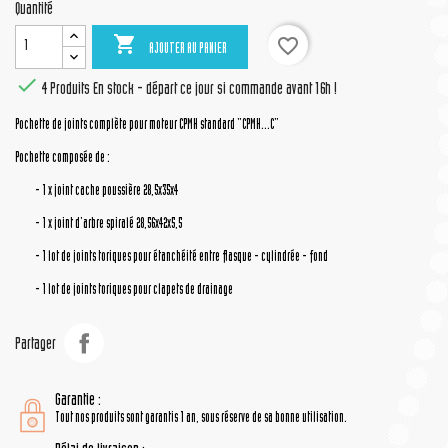
Quantité

favorite_border
AJOUTER AU PANIER

4 Produits
En stock - départ ce jour si commande avant 16h !
Pochette de joints complète pour moteur CPMH standard "CPMH...C"
Pochette composée de :
- 1 x joint cache poussière 28,5x35x4
- 1 x joint d'arbre spiralé 28,56x42x5,5
- 1 lot de joints toriques pour étanchéité entre flasque - cylindrée - fond
- 1 lot de joints toriques pour clapets de drainage
Partager
Garantie :
Tout nos produits sont garantis 1 an, sous réserve de sa bonne utilisation.