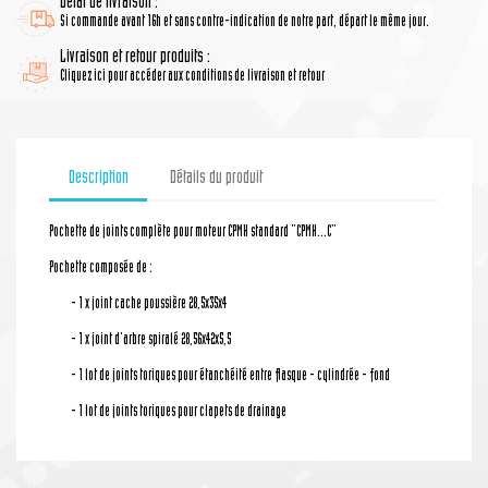
Délai de livraison :
Si commande avant 16h et sans contre-indication de notre part, départ le même jour.
Livraison et retour produits :
Cliquez ici pour accéder aux conditions de livraison et retour
Description
Détails du produit
Pochette de joints complète pour moteur CPMH standard "CPMH...C"
Pochette composée de :
- 1 x joint cache poussière 28,5x35x4
- 1 x joint d'arbre spiralé 28,56x42x5,5
- 1 lot de joints toriques pour étanchéité entre flasque - cylindrée - fond
- 1 lot de joints toriques pour clapets de drainage