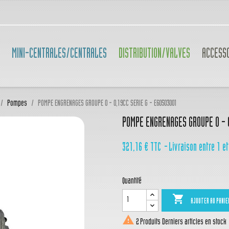
MINI-CENTRALES/CENTRALES
DISTRIBUTION/VALVES
ACCESS
Pompes
POMPE ENGRENAGES GROUPE 0 - 0,19CC SERIE G - E60503001
POMPE ENGRENAGES GROUPE 0 - 
321,16 €
TTC
Livraison entre 1 et
Quantité

AJOUTER AU PANIE

2 Produits
Derniers articles en stock