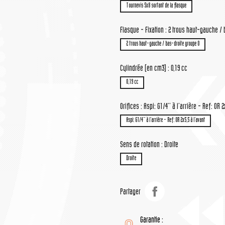
Tournevis 5x8 sortant de la flasque
Flasque - Fixation : 2 trous haut-gauche /
2 trous haut-gauche / bas-droite groupe 0
Cylindrée (en cm3) : 0,19 cc
0,19 cc
Orifices : Aspi: G1/4'' à l'arrière - Ref: OR 2
Aspi: G1/4'' à l'arrière - Ref: OR 2x5,5 à l'avant
Sens de rotation : Droite
Droite
Partager
Garantie :