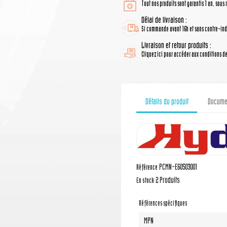
Tout nos produits sont garantis 1 an, sous 
Délai de livraison :
Si commande avant 16h et sans contre-indi
Livraison et retour produits :
Cliquez ici pour accéder aux conditions de 
Détails du produit
Documen
PCMN-E60503001
Référence
2 Produits
En stock
Références spécifiques
MPN