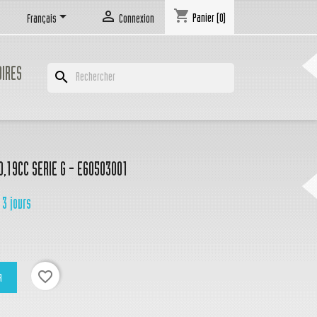
shopping_cart


Panier
(0)
Français
Connexion
OIRES
search
0,19CC SERIE G - E60503001
 3 jours
favorite_border
R