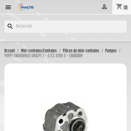
shopping_cart


(0)
search
Accueil
Mini-centrales/Centrales
Pièces de mini-centrales
Pompes
POMPE ENGRENAGES GROUPE 1 - 2,1CC SERIE G - E60603004