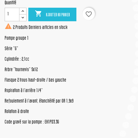
Quantité

favorite_border
AJOUTER AU PANIER

2 Produits
Derniers articles en stock
Pompe groupe 1
Série "G"
Cylindrée : 2,1cc
Arbre "tournevis" 5x12
Flasque 2 trous haut-droite / bas gauche
Aspiration à l'arrière 1/4''
Refoulement à l'avant, étanchéité par OR 1,9x9
Rotation à droite
Code gravé sur la pompe : EK1PD3.3G