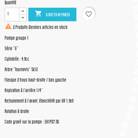
Quantité

favorite_border
AJOUTER AU PANIER

2 Produits
Derniers articles en stock
Pompe groupe 1
Série "G"
Cylindrée : 4,9cc
Arbre "tournevis" 5x12
Flasque 2 trous haut-droite / bas gauche
Aspiration à l'arrière 1/4''
Refoulement à l'avant, étanchéité par OR 1,9x9
Rotation à droite
Code gravé sur la pompe : EK1PD7.5G