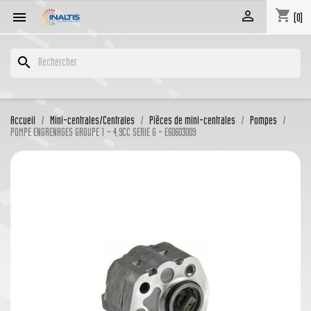
shopping_cart


(0)
search
Accueil
Mini-centrales/Centrales
Pièces de mini-centrales
Pompes
POMPE ENGRENAGES GROUPE 1 - 4,9CC SERIE G - E60603009