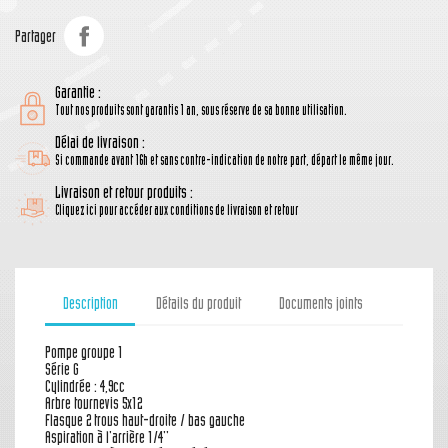
Partager
Garantie :
Tout nos produits sont garantis 1 an, sous réserve de sa bonne utilisation.
Délai de livraison :
Si commande avant 16h et sans contre-indication de notre part, départ le même jour.
Livraison et retour produits :
Cliquez ici pour accéder aux conditions de livraison et retour
Description
Détails du produit
Documents joints
Pompe groupe 1
Série G
Cylindrée : 4,9cc
Arbre tournevis 5x12
Flasque 2 trous haut-droite / bas gauche
Aspiration à l'arrière 1/4''