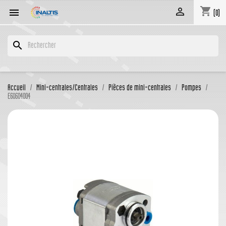
shopping_cart


(0)
search
Accueil
Mini-centrales/Centrales
Pièces de mini-centrales
Pompes
E60604004