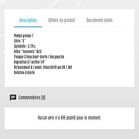
Description
Détails du produit
Documents joints
Pompe groupe 1
Série "G"
Cylindrée : 2,17cc
Arbre "tournevis" 5x12
Flasque 2 trous haut-droite / bas gauche
Aspiration à l'arrière 1/4''
Refoulement à l'avant, étanchéité par OR 1,9x9
Rotation à droite
Commentaires (0)
Aucun avis n'a été publié pour le moment.