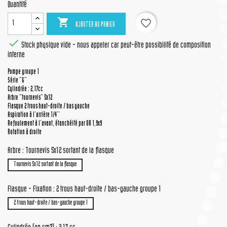
Quantité

favorite_border
AJOUTER AU PANIER

Stock physique vide - nous appeler car peut-être possibilité de composition
interne
Pompe groupe 1
Série "G"
Cylindrée : 2,17cc
Arbre "tournevis" 5x12
Flasque 2 trous haut-droite / bas gauche
Aspiration à l'arrière 1/4''
Refoulement à l'avant, étanchéité par OR 1,9x9
Rotation à droite
Arbre : Tournevis 5x12 sortant de la flasque
Tournevis 5x12 sortant de la flasque
Flasque - Fixation : 2 trous haut-droite / bas-gauche groupe 1
2 trous haut-droite / bas-gauche groupe 1