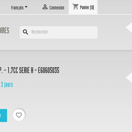
shopping_cart


Panier
(0)
Français
Connexion
OIRES
search
. - 1,7CC SERIE H - E60605035
 3 jours
favorite_border
R