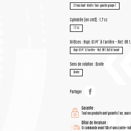
2 trous haut-droite / bas-gauche groupe 1
Cylindrée (en cm3) : 1,7 cc
1,7 cc
Orifices : Aspi: G1/4'' à l'arrière - Ref: OR 1
Aspi: G1/4'' à l'arrière - Ref: OR 1,9x9 à l'avant
Sens de rotation : Droite
Droite
Partager
Garantie :
Tout nos produits sont garantis 1 an, sous 
Délai de livraison :
Si commande avant 16h et sans contre-indi