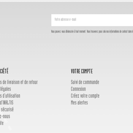
Vous pouvez vous désinscrire à tout moment. Vous trouverez pour cela nos informations de contact dans les c
CIÉTÉ
VOTRE COMPTE
s de livraison et de retour
Suivi de commande
 légales
Connexion
s d'utilisation
Créez votre compte
d'INALTIS
Mes alertes
 sécurisé
z-nous
ite