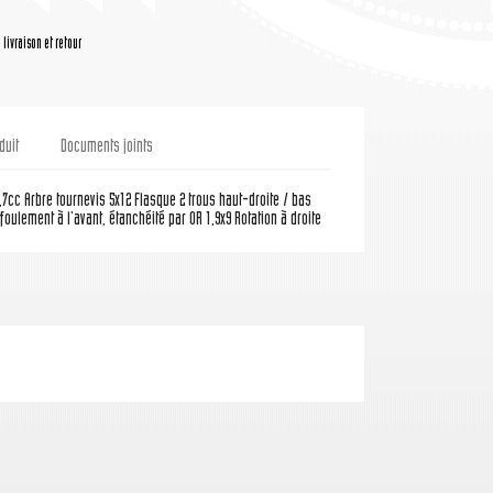
livraison et retour
duit
Documents joints
,7cc Arbre tournevis 5x12 Flasque 2 trous haut-droite / bas
foulement à l'avant, étanchéité par OR 1,9x9 Rotation à droite