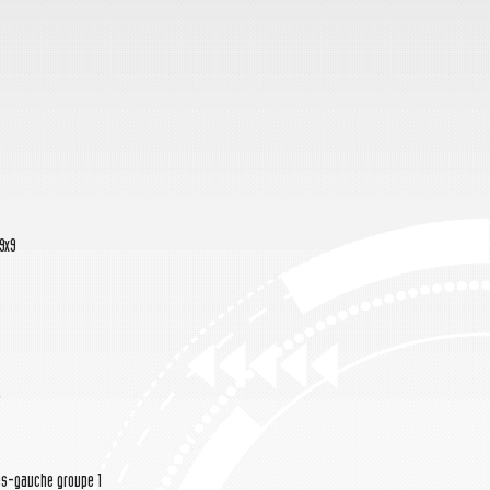
9x9
e
 bas-gauche groupe 1