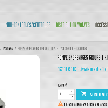
MINI-CENTRALES/CENTRALES
DISTRIBUTION/VALVES
ACCESS
Pompes
POMPE ENGRENAGES GROUPE 1 H.P. - 1,7CC SERIE H - E60605035
POMPE ENGRENAGES GROUPE 1 H.P
267,50 €
TTC
Livraison entre 1 et
Quantité

AJOUTER AU PANIE

2 Produits
Derniers articles en stock