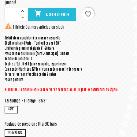
Quantité

favorite_border
AJOUTER AU PANIER

1 Article
Derniers articles en stock
Distributeur monobloc à commande manuelle
Débit nominal 40l/min - Tout orifices en G3/8''
Limiteur de pression réglable 81-200bars
Pression max distributeur (hors LP principal) : 300bars
Nombre de fonction : 7
Double effet : A et B fermé au neutre, rappel ressort
Commande électrique 12Vdc et commande manuelle de secours
Retour direct sans fonction centre à suivre
Pas de peinture
ATTENTION : la manette
et le connecteur
ne sont pas inclus ! Il faut les commander en séparé.
Taraudage - Filetage : G3/8''
G3/8''
Réglage de pression : 81 à 200 bars
81 à 200 bars