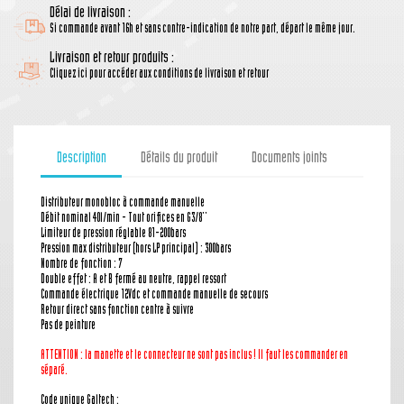
Délai de livraison :
Si commande avant 16h et sans contre-indication de notre part, départ le même jour.
Livraison et retour produits :
Cliquez ici pour accéder aux conditions de livraison et retour
Description
Détails du produit
Documents joints
Distributeur monobloc à commande manuelle
Débit nominal 40l/min - Tout orifices en G3/8''
Limiteur de pression réglable 81-200bars
Pression max distributeur (hors LP principal) : 300bars
Nombre de fonction : 7
Double effet : A et B fermé au neutre, rappel ressort
Commande électrique 12Vdc et commande manuelle de secours
Retour direct sans fonction centre à suivre
Pas de peinture
ATTENTION : la manette
et le connecteur
ne sont pas inclus ! Il faut les commander en
séparé.
Code unique Galtech :