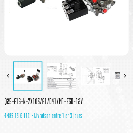


Q25-F1S-N-7X103/A1/D41/M1-F3D-12V
4 485,13 €
TTC
Livraison entre 1 et 3 jours