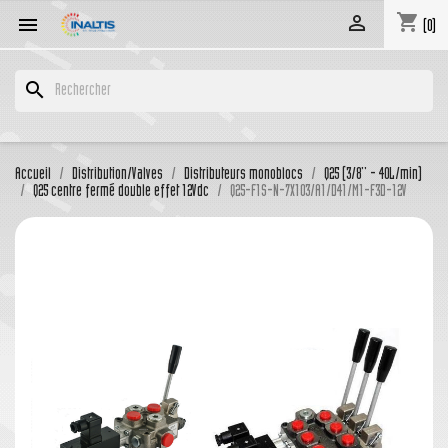
shopping_cart


(0)
search
Accueil
Distribution/Valves
Distributeurs monoblocs
Q25 (3/8'' - 40L/min)
Q25 centre fermé double effet 12Vdc
Q25-F1S-N-7X103/A1/D41/M1-F3D-12V