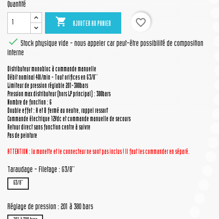
Quantité

favorite_border
AJOUTER AU PANIER

Stock physique vide - nous appeler car peut-être possibilité de composition
interne
Distributeur monobloc à commande manuelle
Débit nominal 40l/min - Tout orifices en G3/8''
Limiteur de pression réglable 201-380bars
Pression max distributeur (hors LP principal) : 300bars
Nombre de fonction : 6
Double effet : A et B fermé au neutre, rappel ressort
Commande électrique 12Vdc et commande manuelle de secours
Retour direct sans fonction centre à suivre
Pas de peinture
ATTENTION : la manette
et le connecteur
ne sont pas inclus ! Il faut les commander en séparé.
Taraudage - Filetage : G3/8''
G3/8''
Réglage de pression : 201 à 380 bars