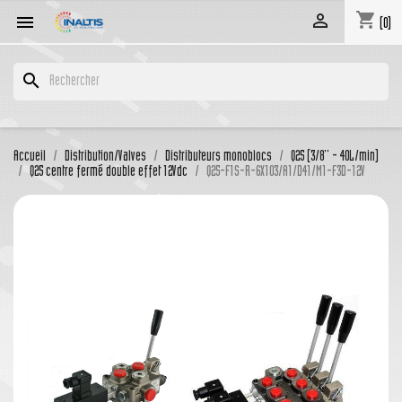
shopping_cart


(0)
search
Accueil
Distribution/Valves
Distributeurs monoblocs
Q25 (3/8'' - 40L/min)
Q25 centre fermé double effet 12Vdc
Q25-F1S-R-6X103/A1/D41/M1-F3D-12V