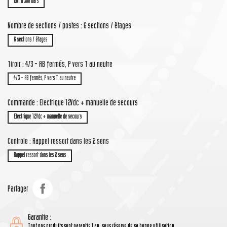
201 à 380 bars
Nombre de sections / postes : 6 sections / étages
6 sections / étages
Tiroir : 4/3 - AB fermés, P vers T au neutre
4/3 - AB fermés, P vers T au neutre
Commande : Electrique 12Vdc + manuelle de secours
Electrique 12Vdc + manuelle de secours
Controle : Rappel ressort dans les 2 sens
Rappel ressort dans les 2 sens
Partager
Garantie :
Tout nos produits sont garantis 1 an, sous réserve de sa bonne utilisation.