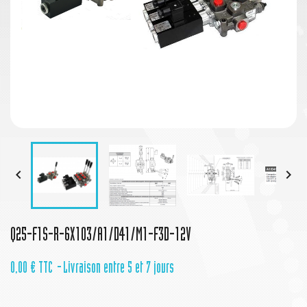


Q25-F1S-R-6X103/A1/D41/M1-F3D-12V
0,00 €
TTC
Livraison entre 5 et 7 jours