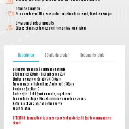
Délai de livraison :
Si commande avant 16h et sans contre-indication de notre part, départ le même jour.
Livraison et retour produits :
Cliquez ici pour accéder aux conditions de livraison et retour
Description
Détails du produit
Documents joints
Distributeur monobloc à commande manuelle
Débit nominal 40l/min - Tout orifices en G3/8''
Limiteur de pression réglable 201-380bars
Pression max distributeur (hors LP principal) : 300bars
Nombre de fonction : 6
Double effet : A et B fermé au neutre, rappel ressort
Commande électrique 12Vdc et commande manuelle de secours
Retour direct sans fonction centre à suivre
Pas de peinture
ATTENTION : la manette
et le connecteur
ne sont pas inclus ! Il faut les commander en
séparé.