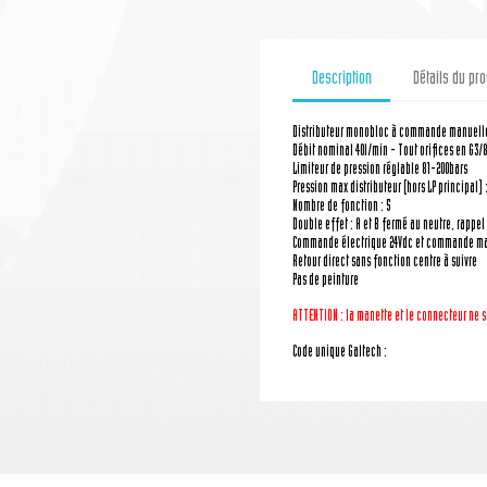
Description
Détails du pro
Distributeur monobloc à commande manuell
Débit nominal 40l/min - Tout orifices en G3/8
Limiteur de pression réglable 81-200bars
Pression max distributeur (hors LP principal) 
Nombre de fonction : 5
Double effet : A et B fermé au neutre, rappel 
Commande électrique 24Vdc et commande ma
Retour direct sans fonction centre à suivre
Pas de peinture
ATTENTION : la manette
et le connecteur
ne s
Code unique Galtech :