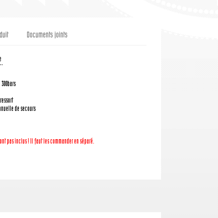
duit
Documents joints
e
''
: 300bars
ressort
nuelle de secours
ont pas inclus ! Il faut les commander en séparé.