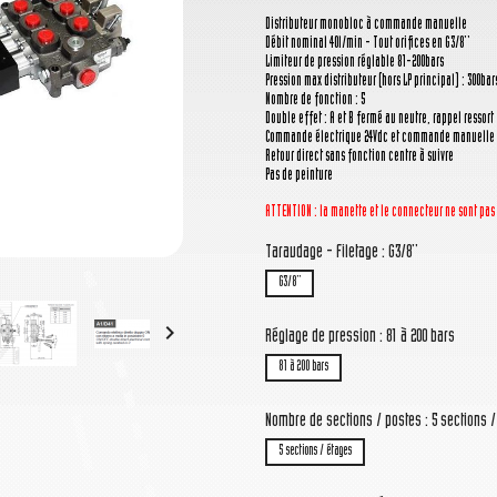
Distributeur monobloc à commande manuelle
Débit nominal 40l/min - Tout orifices en G3/8''
Limiteur de pression réglable 81-200bars
Pression max distributeur (hors LP principal) : 300bar
Nombre de fonction : 5
Double effet : A et B fermé au neutre, rappel ressort
Commande électrique 24Vdc et commande manuelle 
Retour direct sans fonction centre à suivre
Pas de peinture
ATTENTION : la manette
et le connecteur
ne sont pas
Taraudage - Filetage : G3/8''
G3/8''

Réglage de pression : 81 à 200 bars
81 à 200 bars
Nombre de sections / postes : 5 sections 
5 sections / étages