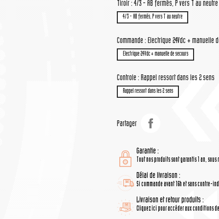
Tiroir : 4/3 - AB fermés, P vers T au neutre
4/3 - AB fermés, P vers T au neutre
Commande : Electrique 24Vdc + manuelle 
Electrique 24Vdc + manuelle de secours
Controle : Rappel ressort dans les 2 sens
Rappel ressort dans les 2 sens
Partager
Garantie :
Tout nos produits sont garantis 1 an, sous 
Délai de livraison :
Si commande avant 16h et sans contre-indi
Livraison et retour produits :
Cliquez ici pour accéder aux conditions de 