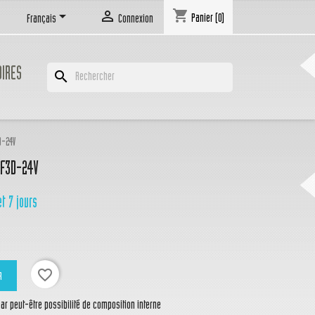
shopping_cart


Panier
(0)
Français
Connexion
OIRES
search
D-24V
F3D-24V
et 7 jours
favorite_border
R
r peut-être possibilité de composition interne