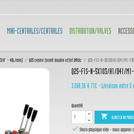
MINI-CENTRALES/CENTRALES
DISTRIBUTION/VALVES
ACCESS
(3/8'' - 40L/min)
Q25 centre fermé double effet 24Vdc
Q25-F1S-N-5X103/A1/D41/M1-F3
Q25-F1S-N-5X103/A1/D41/M1-
3 268,36 €
TTC
Livraison entre 5 
Quantité

AJOUTER AU PANIE

Stock physique vide - nous appeler ca