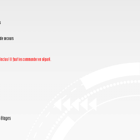
s
de secours
 inclus ! Il faut les commander en séparé.
/ étages