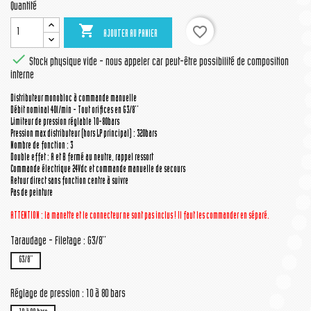
Quantité

favorite_border
AJOUTER AU PANIER

Stock physique vide - nous appeler car peut-être possibilité de composition
interne
Distributeur monobloc à commande manuelle
Débit nominal 40l/min - Tout orifices en G3/8''
Limiteur de pression réglable 10-80bars
Pression max distributeur (hors LP principal) : 320bars
Nombre de fonction : 3
Double effet : A et B fermé au neutre, rappel ressort
Commande électrique 24Vdc et commande manuelle de secours
Retour direct sans fonction centre à suivre
Pas de peinture
ATTENTION : la manette
et le connecteur
ne sont pas inclus ! Il faut les commander en séparé.
Taraudage - Filetage : G3/8''
G3/8''
Réglage de pression : 10 à 80 bars