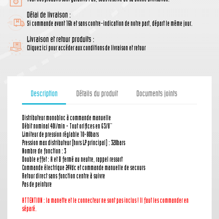
Délai de livraison :
Si commande avant 16h et sans contre-indication de notre part, départ le même jour.
Livraison et retour produits :
Cliquez ici pour accéder aux conditions de livraison et retour
Description
Détails du produit
Documents joints
Distributeur monobloc à commande manuelle
Débit nominal 40l/min - Tout orifices en G3/8''
Limiteur de pression réglable 10-80bars
Pression max distributeur (hors LP principal) : 320bars
Nombre de fonction : 3
Double effet : A et B fermé au neutre, rappel ressort
Commande électrique 24Vdc et commande manuelle de secours
Retour direct sans fonction centre à suivre
Pas de peinture
ATTENTION : la manette
et le connecteur
ne sont pas inclus ! Il faut les commander en
séparé.