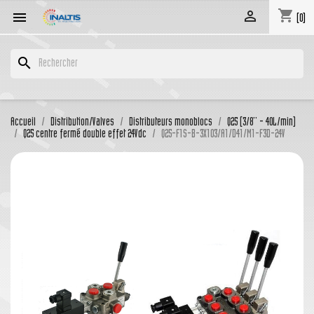
shopping_cart


(0)
search
Accueil
Distribution/Valves
Distributeurs monoblocs
Q25 (3/8'' - 40L/min)
Q25 centre fermé double effet 24Vdc
Q25-F1S-B-3X103/A1/D41/M1-F3D-24V