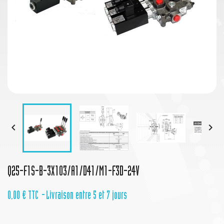


Q25-F1S-B-3X103/A1/D41/M1-F3D-24V
0,00 €
TTC
Livraison entre 5 et 7 jours