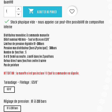
Quantité

favorite_border
AJOUTER AU PANIER

Stock physique vide - nous appeler car peut-être possibilité de composition
interne
Distributeur monobloc à commande manuelle
Débit nominal 40l/min - Tout orifices en G3/8''
Limiteur de pression réglable 81-200bars
Pression max distributeur (hors LP principal) : 300bars
Nombre de fonction : 5
A et B fermé au neutre, cranté dans les 3 positions
Retour direct sans fonction centre à suivre
Pas de peinture
ATTENTION : la manette n'est pas incluse ! Il faut la commander en séparée.
Taraudage - Filetage : G3/8''
G3/8''
Réglage de pression : 81 à 200 bars
81 à 200 bars