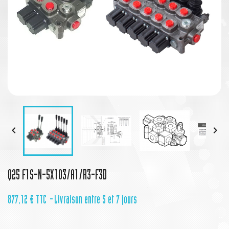


Q25 F1S-N-5X103/A1/R3-F3D
877,12 €
TTC
Livraison entre 5 et 7 jours