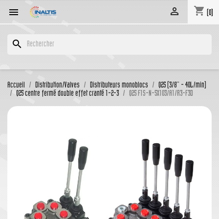
shopping_cart


(0)
search
Accueil
Distribution/Valves
Distributeurs monoblocs
Q25 (3/8'' - 40L/min)
Q25 centre fermé double effet cranté 1-2-3
Q25 F1S-N-5X103/A1/R3-F3D