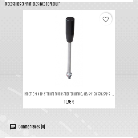
ACCESSOIRES COMPATIBLES AVEC CE PRODUIT
favorite_border
MANETTE M8 X 164 STANDARD POUR DISTRIBUTEUR MANUEL Q15/GMV15/Q35/Q25/Q45 -...
10,96 €
Commentaires (0)