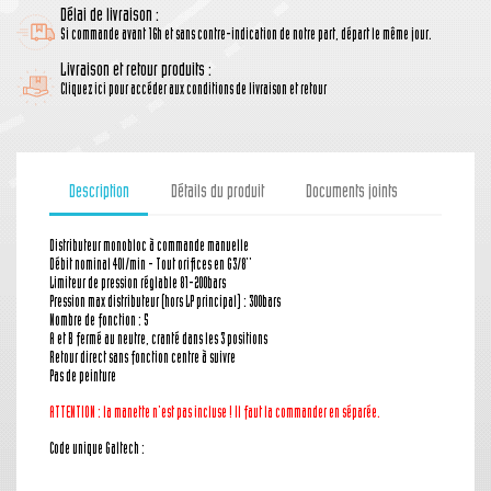
Délai de livraison :
Si commande avant 16h et sans contre-indication de notre part, départ le même jour.
Livraison et retour produits :
Cliquez ici pour accéder aux conditions de livraison et retour
Description
Détails du produit
Documents joints
Distributeur monobloc à commande manuelle
Débit nominal 40l/min - Tout orifices en G3/8''
Limiteur de pression réglable 81-200bars
Pression max distributeur (hors LP principal) : 300bars
Nombre de fonction : 5
A et B fermé au neutre, cranté dans les 3 positions
Retour direct sans fonction centre à suivre
Pas de peinture
ATTENTION : la manette n'est pas incluse ! Il faut la commander en séparée.
Code unique Galtech :