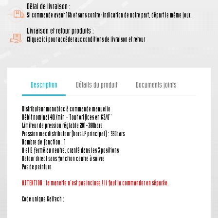
Délai de livraison :
Si commande avant 16h et sans contre-indication de notre part, départ le même jour.
Livraison et retour produits :
Cliquez ici pour accéder aux conditions de livraison et retour
Description
Détails du produit
Documents joints
Distributeur monobloc à commande manuelle
Débit nominal 40l/min - Tout orifices en G3/8''
Limiteur de pression réglable 201-380bars
Pression max distributeur (hors LP principal) : 350bars
Nombre de fonction : 1
A et B fermé au neutre, cranté dans les 3 positions
Retour direct sans fonction centre à suivre
Pas de peinture
ATTENTION : la manette n'est pas incluse ! Il faut la commander en séparée.
Code unique Galtech :