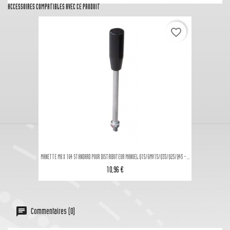
ACCESSOIRES COMPATIBLES AVEC CE PRODUIT
favorite_border
MANETTE M8 X 164 STANDARD POUR DISTRIBUTEUR MANUEL Q15/GMV15/Q35/Q25/Q45 -...
10,96 €
Commentaires (0)