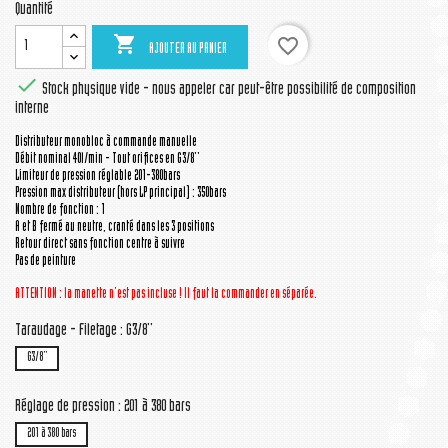
Quantité

favorite_border
AJOUTER AU PANIER

Stock physique vide - nous appeler car peut-être possibilité de composition
interne
Distributeur monobloc à commande manuelle
Débit nominal 40l/min - Tout orifices en G3/8''
Limiteur de pression réglable 201-380bars
Pression max distributeur (hors LP principal) : 350bars
Nombre de fonction : 1
A et B fermé au neutre, cranté dans les 3 positions
Retour direct sans fonction centre à suivre
Pas de peinture
ATTENTION : la manette n'est pas incluse ! Il faut la commander en séparée.
Taraudage - Filetage : G3/8''
G3/8''
Réglage de pression : 201 à 380 bars
201 à 380 bars