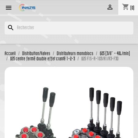
shopping_cart


(0)
search
Accueil
Distribution/Valves
Distributeurs monoblocs
Q25 (3/8'' - 40L/min)
Q25 centre fermé double effet cranté 1-2-3
Q25 F1S-R-103/A1/R3-F3D