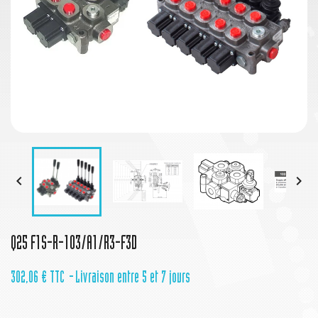


Q25 F1S-R-103/A1/R3-F3D
302,06 €
TTC
Livraison entre 5 et 7 jours