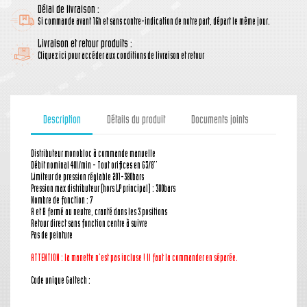
Délai de livraison :
Si commande avant 16h et sans contre-indication de notre part, départ le même jour.
Livraison et retour produits :
Cliquez ici pour accéder aux conditions de livraison et retour
Description
Détails du produit
Documents joints
Distributeur monobloc à commande manuelle
Débit nominal 40l/min - Tout orifices en G3/8''
Limiteur de pression réglable 201-380bars
Pression max distributeur (hors LP principal) : 300bars
Nombre de fonction : 7
A et B fermé au neutre, cranté dans les 3 positions
Retour direct sans fonction centre à suivre
Pas de peinture
ATTENTION : la manette n'est pas incluse ! Il faut la commander en séparée.
Code unique Galtech :