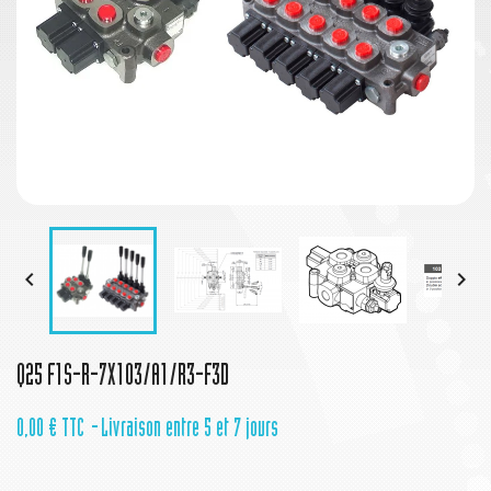


Q25 F1S-R-7X103/A1/R3-F3D
0,00 €
TTC
Livraison entre 5 et 7 jours