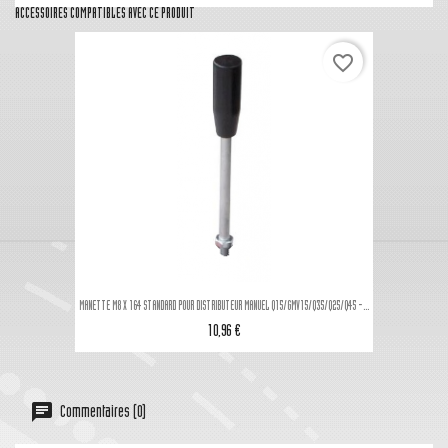
ACCESSOIRES COMPATIBLES AVEC CE PRODUIT
favorite_border
MANETTE M8 X 164 STANDARD POUR DISTRIBUTEUR MANUEL Q15/GMV15/Q35/Q25/Q45 -...
10,96 €
Commentaires (0)