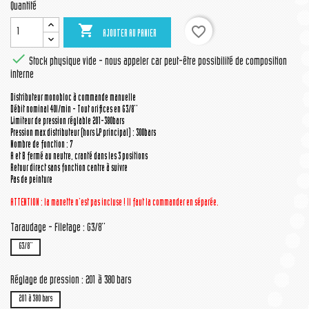
Quantité

favorite_border
AJOUTER AU PANIER

Stock physique vide - nous appeler car peut-être possibilité de composition
interne
Distributeur monobloc à commande manuelle
Débit nominal 40l/min - Tout orifices en G3/8''
Limiteur de pression réglable 201-380bars
Pression max distributeur (hors LP principal) : 300bars
Nombre de fonction : 7
A et B fermé au neutre, cranté dans les 3 positions
Retour direct sans fonction centre à suivre
Pas de peinture
ATTENTION : la manette n'est pas incluse ! Il faut la commander en séparée.
Taraudage - Filetage : G3/8''
G3/8''
Réglage de pression : 201 à 380 bars
201 à 380 bars