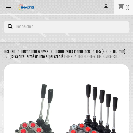
shopping_cart


(0)
search
Accueil
Distribution/Valves
Distributeurs monoblocs
Q25 (3/8'' - 40L/min)
Q25 centre fermé double effet cranté 1-2-3
Q25 F1S-R-7X103/A1/R3-F3D