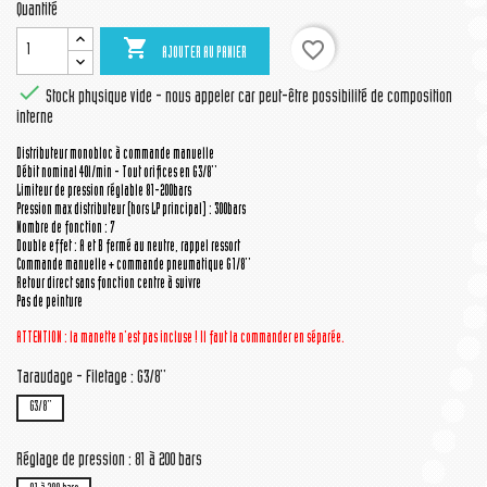
Quantité

favorite_border
AJOUTER AU PANIER

Stock physique vide - nous appeler car peut-être possibilité de composition
interne
Distributeur monobloc à commande manuelle
Débit nominal 40l/min - Tout orifices en G3/8''
Limiteur de pression réglable 81-200bars
Pression max distributeur (hors LP principal) : 300bars
Nombre de fonction : 7
Double effet : A et B fermé au neutre, rappel ressort
Commande manuelle + commande pneumatique G1/8''
Retour direct sans fonction centre à suivre
Pas de peinture
ATTENTION : la manette
n'est pas incluse ! Il faut la commander en séparée.
Taraudage - Filetage : G3/8''
G3/8''
Réglage de pression : 81 à 200 bars