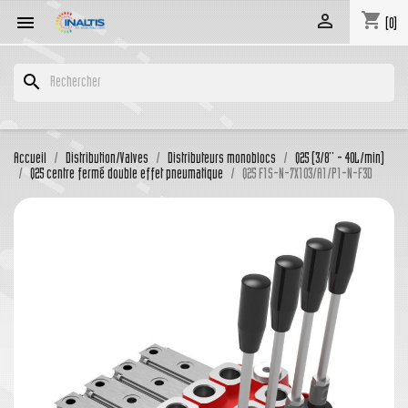
shopping_cart


(0)
search
Accueil
Distribution/Valves
Distributeurs monoblocs
Q25 (3/8'' - 40L/min)
Q25 centre fermé double effet pneumatique
Q25 F1S-N-7X103/A1/P1-N-F3D