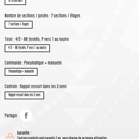
81 à 200 bars
Nombre de sections / postes : 7 sections / étages
7 sections / étages
Tiroir : 4/3 - AB fermés, P vers T au neutre
4/3 - AB fermés, P vers T au neutre
Commande : Pneumatique + manuelle
Pneumatique + manuelle
Controle : Rappel ressort dans les 2 sens
Rappel ressort dans les 2 sens
Partager
Garantie :
Tout nos produits sont garantis 1 an, sous réserve de sa bonne utilisation.