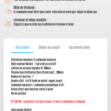
Délai de livraison :
Si commande avant 16h et sans contre-indication de notre part, départ le même jour.
Livraison et retour produits :
Cliquez ici pour accéder aux conditions de livraison et retour
Description
Détails du produit
Documents joints
Distributeur monobloc à commande manuelle
Débit nominal 40l/min - Tout orifices en G3/8''
Limiteur de pression réglable 81-200bars
Pression max distributeur (hors LP principal) : 300bars
Nombre de fonction : 7
Double effet : A et B fermé au neutre, rappel ressort
Commande manuelle + commande pneumatique G1/8''
Retour direct sans fonction centre à suivre
Pas de peinture
ATTENTION : la manette
n'est pas incluse ! Il faut la commander en séparée.
Code unique Galtech :