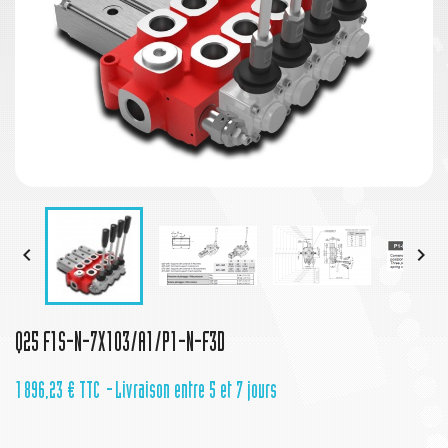


Q25 F1S-N-7X103/A1/P1-N-F3D
1 896,23 €
TTC
Livraison entre 5 et 7 jours