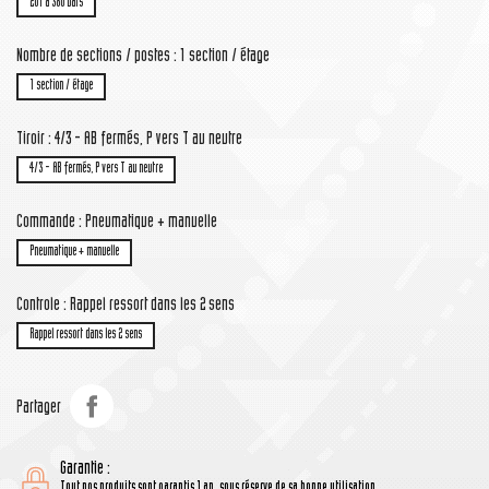
201 à 380 bars
Nombre de sections / postes : 1 section / étage
1 section / étage
Tiroir : 4/3 - AB fermés, P vers T au neutre
4/3 - AB fermés, P vers T au neutre
Commande : Pneumatique + manuelle
Pneumatique + manuelle
Controle : Rappel ressort dans les 2 sens
Rappel ressort dans les 2 sens
Partager
Garantie :
Tout nos produits sont garantis 1 an, sous réserve de sa bonne utilisation.