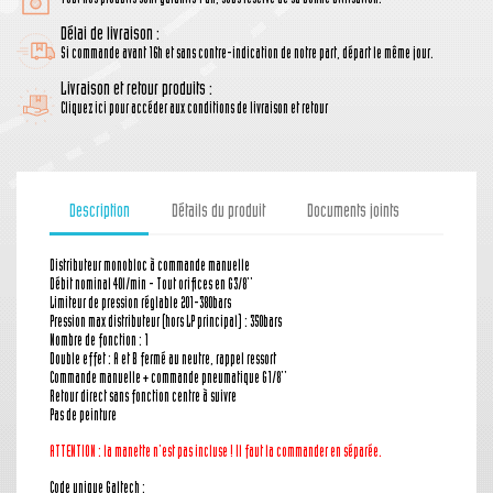
Délai de livraison :
Si commande avant 16h et sans contre-indication de notre part, départ le même jour.
Livraison et retour produits :
Cliquez ici pour accéder aux conditions de livraison et retour
Description
Détails du produit
Documents joints
Distributeur monobloc à commande manuelle
Débit nominal 40l/min - Tout orifices en G3/8''
Limiteur de pression réglable 201-380bars
Pression max distributeur (hors LP principal) : 350bars
Nombre de fonction : 1
Double effet : A et B fermé au neutre, rappel ressort
Commande manuelle + commande pneumatique G1/8''
Retour direct sans fonction centre à suivre
Pas de peinture
ATTENTION : la manette
n'est pas incluse ! Il faut la commander en séparée.
Code unique Galtech :