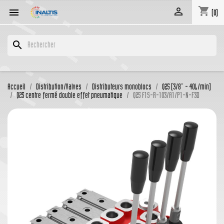
shopping_cart


(0)
search
Accueil
Distribution/Valves
Distributeurs monoblocs
Q25 (3/8'' - 40L/min)
Q25 centre fermé double effet pneumatique
Q25 F1S-R-103/A1/P1-N-F3D