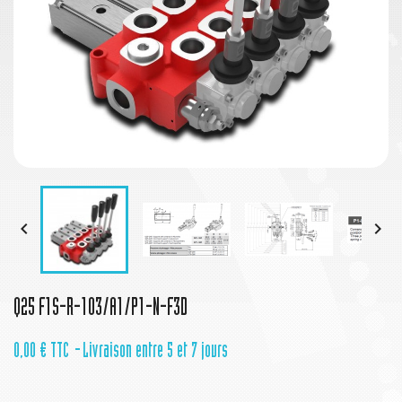


Q25 F1S-R-103/A1/P1-N-F3D
0,00 €
TTC
Livraison entre 5 et 7 jours