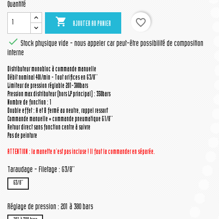
Quantité

favorite_border
AJOUTER AU PANIER

Stock physique vide - nous appeler car peut-être possibilité de composition
interne
Distributeur monobloc à commande manuelle
Débit nominal 40l/min - Tout orifices en G3/8''
Limiteur de pression réglable 201-380bars
Pression max distributeur (hors LP principal) : 350bars
Nombre de fonction : 1
Double effet : A et B fermé au neutre, rappel ressort
Commande manuelle + commande pneumatique G1/8''
Retour direct sans fonction centre à suivre
Pas de peinture
ATTENTION : la manette
n'est pas incluse ! Il faut la commander en séparée.
Taraudage - Filetage : G3/8''
G3/8''
Réglage de pression : 201 à 380 bars