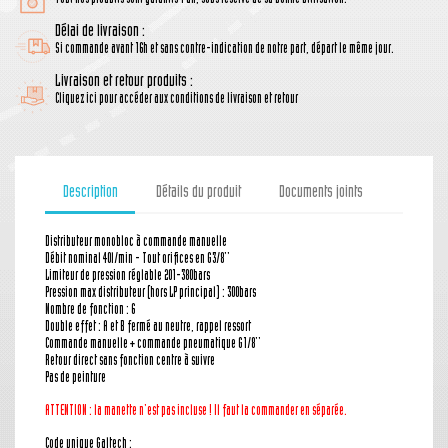
Délai de livraison :
Si commande avant 16h et sans contre-indication de notre part, départ le même jour.
Livraison et retour produits :
Cliquez ici pour accéder aux conditions de livraison et retour
Description
Détails du produit
Documents joints
Distributeur monobloc à commande manuelle
Débit nominal 40l/min - Tout orifices en G3/8''
Limiteur de pression réglable 201-380bars
Pression max distributeur (hors LP principal) : 300bars
Nombre de fonction : 6
Double effet : A et B fermé au neutre, rappel ressort
Commande manuelle + commande pneumatique G1/8''
Retour direct sans fonction centre à suivre
Pas de peinture
ATTENTION : la manette
n'est pas incluse ! Il faut la commander en séparée.
Code unique Galtech :