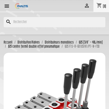
shopping_cart


(0)
search
Accueil
Distribution/Valves
Distributeurs monoblocs
Q25 (3/8'' - 40L/min)
Q25 centre fermé double effet pneumatique
Q25 F1S-R-6X103/A1/P1-N-F3D