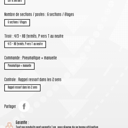
201 à 380 bars
Nombre de sections / postes : 6 sections / étages
6 sections / étages
Tiroir : 4/3 - AB fermés, P vers T au neutre
4/3 - AB fermés, P vers T au neutre
Commande : Pneumatique + manuelle
Pneumatique + manuelle
Controle : Rappel ressort dans les 2 sens
Rappel ressort dans les 2 sens
Partager
Garantie :
Tout nos produits sont garantis 1 an, sous réserve de sa bonne utilisation.