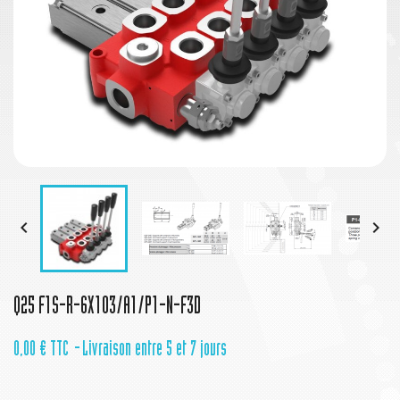


Q25 F1S-R-6X103/A1/P1-N-F3D
0,00 €
TTC
Livraison entre 5 et 7 jours