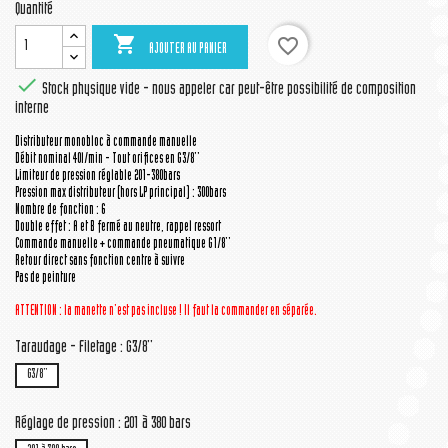
Quantité

favorite_border
AJOUTER AU PANIER

Stock physique vide - nous appeler car peut-être possibilité de composition
interne
Distributeur monobloc à commande manuelle
Débit nominal 40l/min - Tout orifices en G3/8''
Limiteur de pression réglable 201-380bars
Pression max distributeur (hors LP principal) : 300bars
Nombre de fonction : 6
Double effet : A et B fermé au neutre, rappel ressort
Commande manuelle + commande pneumatique G1/8''
Retour direct sans fonction centre à suivre
Pas de peinture
ATTENTION : la manette
n'est pas incluse ! Il faut la commander en séparée.
Taraudage - Filetage : G3/8''
G3/8''
Réglage de pression : 201 à 380 bars